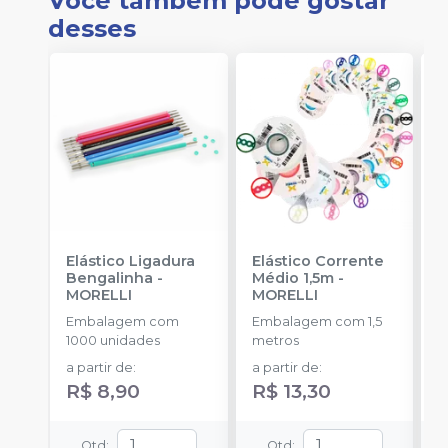
Você também pode gostar
desses
Elástico Ligadura
Elástico Corrente
K
Bengalinha
-
Médio 1,5m
-
1
MORELLI
MORELLI
K
O
Embalagem com
Embalagem com 1,5
E
1000 unidades
metros
u
a partir de
:
a partir de
:
R$ 8,90
R$ 13,30
Qtd
:
Qtd
: