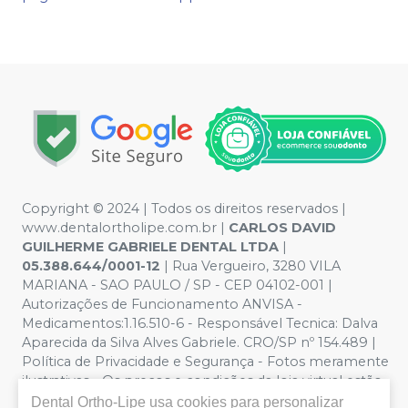
Copyright © 2024 | Todos os direitos reservados |
www.dentalortholipe.com.br |
CARLOS DAVID
GUILHERME GABRIELE DENTAL LTDA
|
05.388.644/0001-12
| Rua Vergueiro, 3280 VILA
MARIANA - SAO PAULO / SP - CEP 04102-001 |
Autorizações de Funcionamento ANVISA -
Medicamentos:1.16.510-6 - Responsável Tecnica: Dalva
Aparecida da Silva Alves Gabriele. CRO/SP nº 154.489 |
Política de Privacidade e Segurança - Fotos meramente
ilustrativas - Os preços e condições da loja virtual estão
sujeitos a alterações. Em caso de divergência de preços
Dental Ortho-Lipe
usa cookies para personalizar