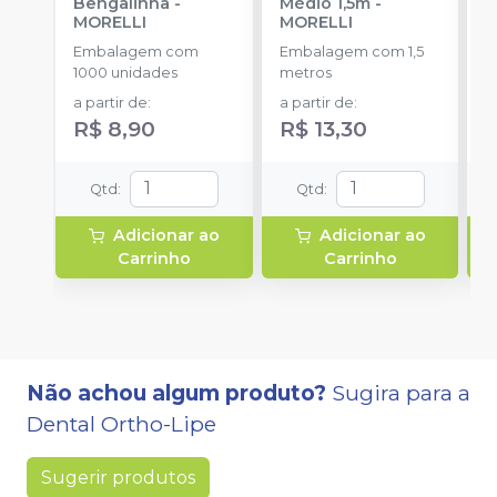
Bengalinha
-
Médio 1,5m
-
1
MORELLI
MORELLI
K
O
Embalagem com
Embalagem com 1,5
E
1000 unidades
metros
u
a partir de
:
a partir de
:
R$ 8,90
R$ 13,30
Qtd
:
Qtd
:
Adicionar ao
Adicionar ao
Carrinho
Carrinho
Não achou algum produto?
Sugira para a
Dental Ortho-Lipe
Sugerir produtos