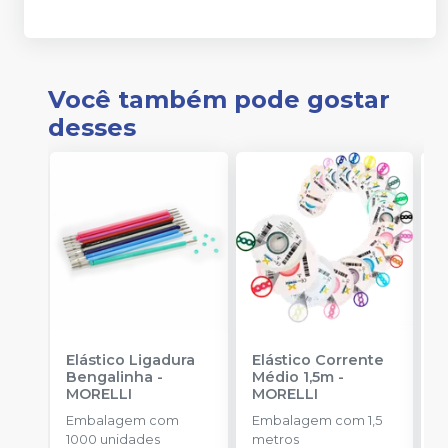
Você também pode gostar
desses
Elástico Ligadura
Elástico Corrente
K
Bengalinha
-
Médio 1,5m
-
1
MORELLI
MORELLI
K
O
Embalagem com
Embalagem com 1,5
E
1000 unidades
metros
u