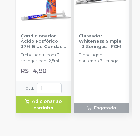
Condicionador
Clareador
R
Ácido Fosfórico
Whiteness Simple
X
37% Blue Condac
-
- 3 Seringas
-
FGM
E
FGM
Embalagem com 3
Embalagem
s
seringas com 2,5ml
contendo 3 seringas
a
cada uma e 3
com 3g de gel cada
R$ 14,90
ponteiras para
uma.
aplicação.
Qtd
:
Adicionar ao
carrinho
Esgotado