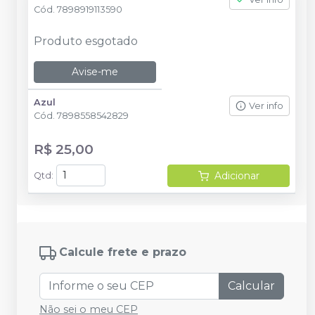
Cód.
7898919113590
Produto esgotado
Avise-me
Azul
Ver info
Cód.
7898558542829
R$ 25,00
Adicionar
Qtd
:
Calcule frete e prazo
Calcular
Não sei o meu CEP