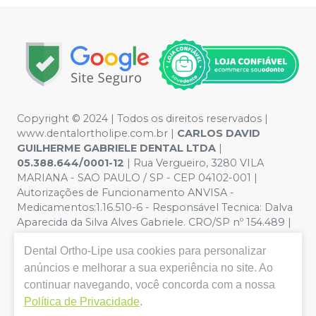
Copyright © 2024 | Todos os direitos reservados |
www.dentalortholipe.com.br |
CARLOS DAVID
GUILHERME GABRIELE DENTAL LTDA
|
05.388.644/0001-12
| Rua Vergueiro, 3280 VILA
MARIANA - SAO PAULO / SP - CEP 04102-001 |
Autorizações de Funcionamento ANVISA -
Medicamentos:1.16.510-6 - Responsável Tecnica: Dalva
Aparecida da Silva Alves Gabriele. CRO/SP nº 154.489 |
Política de Privacidade e Segurança - Fotos meramente
Dental Ortho-Lipe
usa cookies para personalizar
ilustrativas - Os preços e condições da loja virtual estão
sujeitos a alterações. Em caso de divergência de preços
anúncios e melhorar a sua experiência no site. Ao
no site, o valor válido é o do Carrinho de Compra. Não
continuar navegando, você concorda com a nossa
vendemos por atacado, por isso nos reservamos o
Política de Privacidade
.
direito de não atender compras de grandes volumes