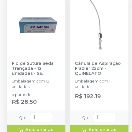
Fio de Sutura Seda
Cânula de Aspiração
Trançada - 12
Frazier 22cm
-
unidades
-
SE
QUINELATO
COMERCIAL
Embalagem com 12
Embalagem com 1
unidades.
unidade.
a partir de
:
R$ 192,19
R$ 28,50
Qtd
:
Qtd
:
Adicionar ao
Adicionar ao