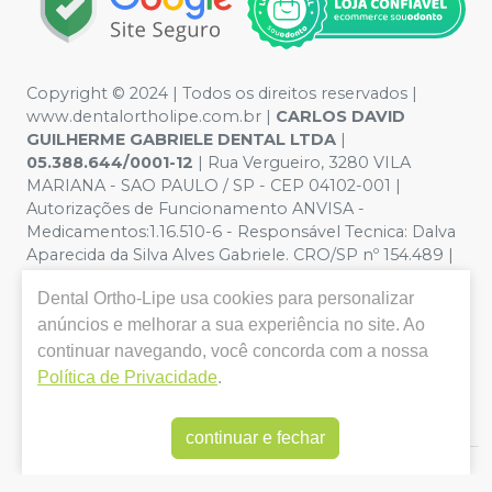
Copyright © 2024 | Todos os direitos reservados |
www.dentalortholipe.com.br |
CARLOS DAVID
GUILHERME GABRIELE DENTAL LTDA
|
05.388.644/0001-12
| Rua Vergueiro, 3280 VILA
MARIANA - SAO PAULO / SP - CEP 04102-001 |
Autorizações de Funcionamento ANVISA -
Medicamentos:1.16.510-6 - Responsável Tecnica: Dalva
Aparecida da Silva Alves Gabriele. CRO/SP nº 154.489 |
Política de Privacidade e Segurança - Fotos meramente
Dental Ortho-Lipe
usa cookies para personalizar
ilustrativas - Os preços e condições da loja virtual estão
sujeitos a alterações. Em caso de divergência de preços
anúncios e melhorar a sua experiência no site. Ao
no site, o valor válido é o do Carrinho de Compra. Não
continuar navegando, você concorda com a nossa
vendemos por atacado, por isso nos reservamos o
Política de Privacidade
.
direito de não atender compras de grandes volumes
pelo site.
continuar e fechar
E-commerce produzido por
Sou Odonto Ecommerce
.