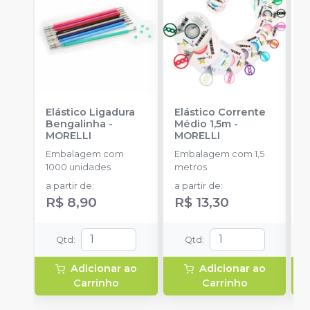
Elástico Ligadura
Elástico Corrente
K
Bengalinha
-
Médio 1,5m
-
1
MORELLI
MORELLI
K
O
Embalagem com
Embalagem com 1,5
E
1000 unidades
metros
u
a partir de
:
a partir de
:
R$ 8,90
R$ 13,30
Qtd
:
Qtd
:
Adicionar ao
Adicionar ao
Carrinho
Carrinho