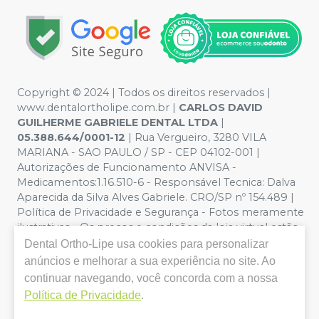
Copyright © 2024 | Todos os direitos reservados |
www.dentalortholipe.com.br |
CARLOS DAVID
GUILHERME GABRIELE DENTAL LTDA
|
05.388.644/0001-12
| Rua Vergueiro, 3280 VILA
MARIANA - SAO PAULO / SP - CEP 04102-001 |
Autorizações de Funcionamento ANVISA -
Medicamentos:1.16.510-6 - Responsável Tecnica: Dalva
Aparecida da Silva Alves Gabriele. CRO/SP nº 154.489 |
Política de Privacidade e Segurança - Fotos meramente
ilustrativas - Os preços e condições da loja virtual estão
sujeitos a alterações. Em caso de divergência de preços
Dental Ortho-Lipe
usa cookies para personalizar
no site, o valor válido é o do Carrinho de Compra. Não
anúncios e melhorar a sua experiência no site. Ao
vendemos por atacado, por isso nos reservamos o
continuar navegando, você concorda com a nossa
direito de não atender compras de grandes volumes
Política de Privacidade
.
pelo site.