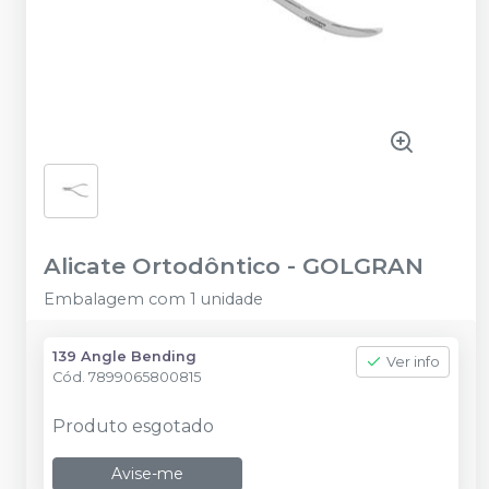
Alicate Ortodôntico
-
GOLGRAN
Embalagem com 1 unidade
139 Angle Bending
Ver info
Cód.
7899065800815
Produto esgotado
Avise-me