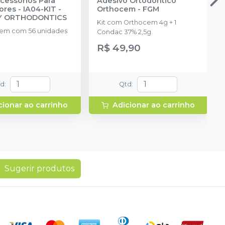
Acessórios Para
Adesivo Ortodôntico
ores - IA04-KIT
-
Orthocem
-
FGM
TY ORTHODONTICS
Kit com Orthocem 4g + 1
em com 56 unidades
Condac 37% 2,5g.
R$ 49,90
td
:
Qtd
:
cionar ao carrinho
Adicionar ao carrinho
Sugerir produtos