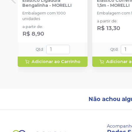
Elástico Ligadura
Elástico Corre
Bengalinha
-
MORELLI
1,5m
-
MORELLI
Embalagem com 1000
Embalagem com 1
unidades
a partir de
:
a partir de
:
R$ 13,30
R$ 8,90
Qtd
:
Qtd
:
Adicionar ao Carrinho
Adicionar a
Não achou alg
Acompanhe
Redes S