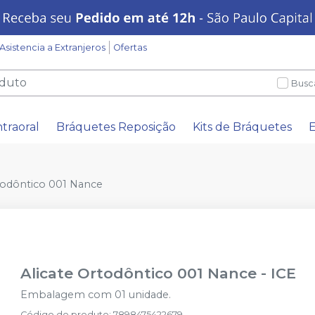
Asistencia a Extranjeros
Ofertas
Busc
ntraoral
Bráquetes Reposição
Kits de Bráquetes
E
todôntico 001 Nance
Alicate Ortodôntico 001 Nance
-
ICE
Embalagem com 01 unidade.
Código do produto
:
7898475422679