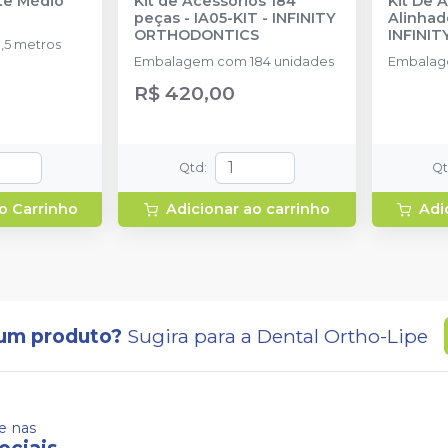
nte Médio
Kit de Acessórios 184
Kit De 
peças - IA05-KIT
-
INFINITY
Alinhad
ORTHODONTICS
INFINI
,5 metros
Embalagem com 184 unidades
Embalag
R$ 420,00
Qtd
:
Q
o Carrinho
Adicionar ao carrinho
Adi
um produto?
Sugira para a
Dental Ortho-Lipe
 nas
ociais