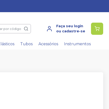
Faça seu login
ar por código
ou cadastre-se
lásticos
Tubos
Acessórios
Instrumentos