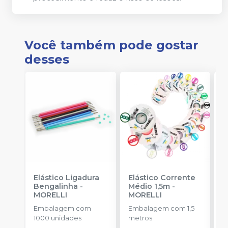
Você também pode gostar
desses
Elástico Ligadura
Elástico Corrente
K
Bengalinha
-
Médio 1,5m
-
1
MORELLI
MORELLI
K
O
Embalagem com
Embalagem com 1,5
E
1000 unidades
metros
u