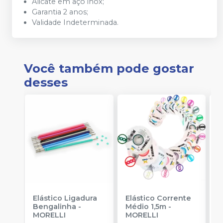
Alicate em aço inox;
Garantia 2 anos;
Validade Indeterminada.
Você também pode gostar
desses
Elástico Ligadura
Elástico Corrente
K
Bengalinha
-
Médio 1,5m
-
1
MORELLI
MORELLI
K