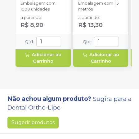
O
Embalagem com
Embalagem com 1,5
E
1000 unidades
metros
u
a partir de
:
a partir de
:
R$ 8,90
R$ 13,30
Qtd
:
Qtd
:
Adicionar ao
Adicionar ao
Carrinho
Carrinho
Não achou algum produto?
Sugira para a
Dental Ortho-Lipe
Sugerir produtos