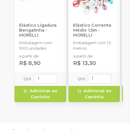
Elástico Ligadura
Elástico Corrente
K
Bengalinha
-
Médio 1,5m
-
1
MORELLI
MORELLI
K
O
Embalagem com
Embalagem com 1,5
E
1000 unidades
metros
u
a partir de
:
a partir de
:
R$ 8,90
R$ 13,30
Qtd
:
Qtd
:
Adicionar ao
Adicionar ao
Carrinho
Carrinho