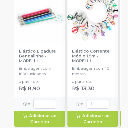
Elástico Ligadura
Elástico Corrente
K
Bengalinha
-
Médio 1,5m
-
1
MORELLI
MORELLI
K
O
Embalagem com
Embalagem com 1,5
E
1000 unidades
metros
u
a partir de
:
a partir de
:
R$ 8,90
R$ 13,30
Qtd
:
Qtd
:
Adicionar ao
Adicionar ao
Carrinho
Carrinho