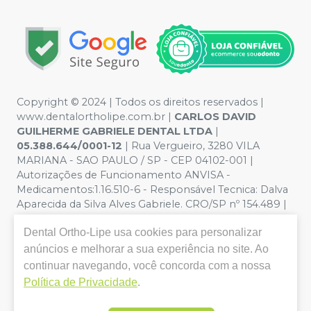
Copyright © 2024 | Todos os direitos reservados |
www.dentalortholipe.com.br |
CARLOS DAVID
GUILHERME GABRIELE DENTAL LTDA
|
05.388.644/0001-12
| Rua Vergueiro, 3280 VILA
MARIANA - SAO PAULO / SP - CEP 04102-001 |
Autorizações de Funcionamento ANVISA -
Medicamentos:1.16.510-6 - Responsável Tecnica: Dalva
Aparecida da Silva Alves Gabriele. CRO/SP nº 154.489 |
Política de Privacidade e Segurança - Fotos meramente
Dental Ortho-Lipe
usa cookies para personalizar
ilustrativas - Os preços e condições da loja virtual estão
sujeitos a alterações. Em caso de divergência de preços
anúncios e melhorar a sua experiência no site. Ao
no site, o valor válido é o do Carrinho de Compra. Não
continuar navegando, você concorda com a nossa
vendemos por atacado, por isso nos reservamos o
Política de Privacidade
.
direito de não atender compras de grandes volumes
pelo site.