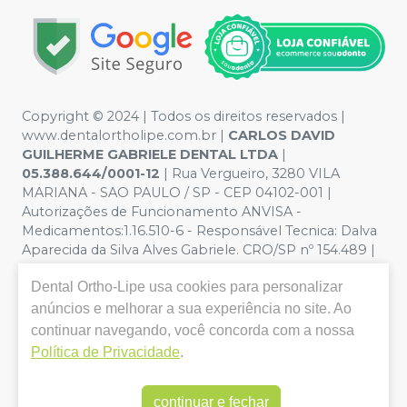
Copyright © 2024 | Todos os direitos reservados |
www.dentalortholipe.com.br |
CARLOS DAVID
GUILHERME GABRIELE DENTAL LTDA
|
05.388.644/0001-12
| Rua Vergueiro, 3280 VILA
MARIANA - SAO PAULO / SP - CEP 04102-001 |
Autorizações de Funcionamento ANVISA -
Medicamentos:1.16.510-6 - Responsável Tecnica: Dalva
Aparecida da Silva Alves Gabriele. CRO/SP nº 154.489 |
Política de Privacidade e Segurança - Fotos meramente
Dental Ortho-Lipe
usa cookies para personalizar
ilustrativas - Os preços e condições da loja virtual estão
sujeitos a alterações. Em caso de divergência de preços
anúncios e melhorar a sua experiência no site. Ao
no site, o valor válido é o do Carrinho de Compra. Não
continuar navegando, você concorda com a nossa
vendemos por atacado, por isso nos reservamos o
Política de Privacidade
.
direito de não atender compras de grandes volumes
pelo site.
continuar e fechar