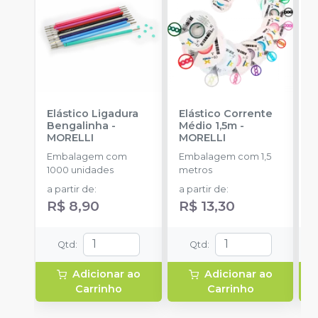
Elástico Ligadura
Elástico Corrente
K
Bengalinha
-
Médio 1,5m
-
1
MORELLI
MORELLI
K
O
Embalagem com
Embalagem com 1,5
E
1000 unidades
metros
u
a partir de
:
a partir de
:
R$ 8,90
R$ 13,30
Qtd
:
Qtd
:
Adicionar ao
Adicionar ao
Carrinho
Carrinho