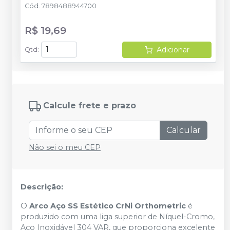
Cód.
7898488944700
R$ 19,69
Adicionar
Qtd
:
Calcule frete e prazo
Calcular
Não sei o meu CEP
Descrição:
O
Arco Aço SS Estético CrNi Orthometric
é
produzido com uma liga superior de Níquel-Cromo,
Aço Inoxidável 304 VAR, que proporciona excelente