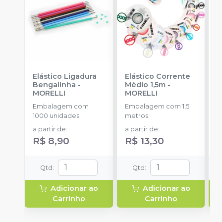
Elástico Ligadura
Elástico Corrente
K
Bengalinha
-
Médio 1,5m
-
1
MORELLI
MORELLI
K
O
Embalagem com
Embalagem com 1,5
E
1000 unidades
metros
u
a partir de
:
a partir de
:
R$ 8,90
R$ 13,30
Qtd
:
Qtd
:
Adicionar ao
Adicionar ao
Carrinho
Carrinho