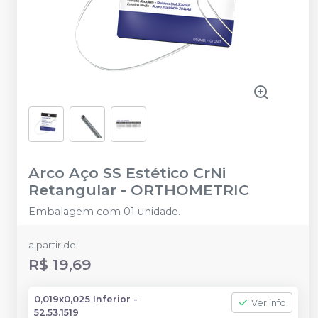
Arco Aço SS Estético CrNi
Retangular
-
ORTHOMETRIC
Embalagem com 01 unidade.
a partir de:
R$ 19,69
0,019x0,025 Inferior -
Ver info
52.53.1519