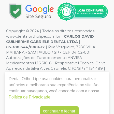
Copyright © 2024 | Todos os direitos reservados |
www.dentalortholipe.com.br |
CARLOS DAVID
GUILHERME GABRIELE DENTAL LTDA
|
05.388.644/0001-12
| Rua Vergueiro, 3280 VILA
MARIANA - SAO PAULO / SP - CEP 04102-001 |
Autorizações de Funcionamento ANVISA -
Medicamentos:1.16.510-6 - Responsável Tecnica: Dalva
Aparecida da Silva Alves Gabriele. CRO/SP nº 154.489 |
Política de Privacidade e Segurança - Fotos meramente
Dental Ortho-Lipe
usa cookies para personalizar
ilustrativas - Os preços e condições da loja virtual estão
sujeitos a alterações. Em caso de divergência de preços
anúncios e melhorar a sua experiência no site. Ao
no site, o valor válido é o do Carrinho de Compra. Não
continuar navegando, você concorda com a nossa
vendemos por atacado, por isso nos reservamos o
Política de Privacidade
.
direito de não atender compras de grandes volumes
pelo site.
continuar e fechar