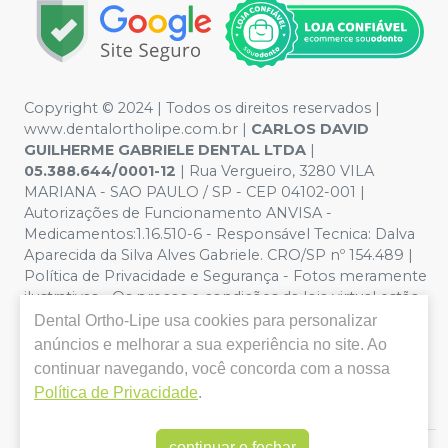
Copyright © 2024 | Todos os direitos reservados |
www.dentalortholipe.com.br |
CARLOS DAVID
GUILHERME GABRIELE DENTAL LTDA
|
05.388.644/0001-12
| Rua Vergueiro, 3280 VILA
MARIANA - SAO PAULO / SP - CEP 04102-001 |
Autorizações de Funcionamento ANVISA -
Medicamentos:1.16.510-6 - Responsável Tecnica: Dalva
Aparecida da Silva Alves Gabriele. CRO/SP nº 154.489 |
Política de Privacidade e Segurança - Fotos meramente
ilustrativas - Os preços e condições da loja virtual estão
sujeitos a alterações. Em caso de divergência de preços
Dental Ortho-Lipe
usa cookies para personalizar
no site, o valor válido é o do Carrinho de Compra. Não
anúncios e melhorar a sua experiência no site. Ao
vendemos por atacado, por isso nos reservamos o
continuar navegando, você concorda com a nossa
direito de não atender compras de grandes volumes
Política de Privacidade
.
pelo site.
continuar e fechar