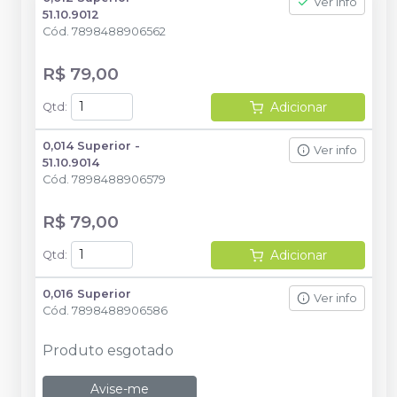
Ver info
51.10.9012
Cód.
7898488906562
R$ 79,00
Adicionar
Qtd
:
0,014 Superior -
Ver info
51.10.9014
Cód.
7898488906579
R$ 79,00
Adicionar
Qtd
:
0,016 Superior
Ver info
Cód.
7898488906586
Produto esgotado
Avise-me