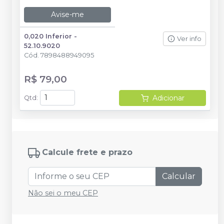
Avise-me
0,020 Inferior -
Ver info
52.10.9020
Cód.
7898488949095
R$ 79,00
Adicionar
Qtd
:
Calcule frete e prazo
Calcular
Não sei o meu CEP