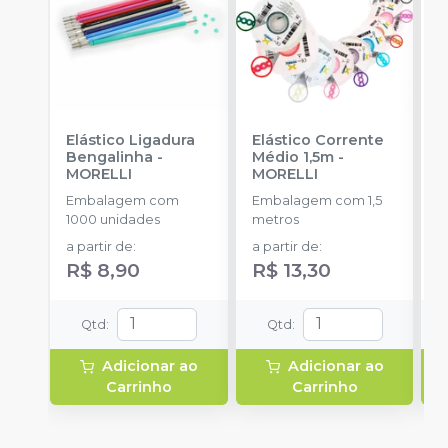
Elástico Ligadura
Elástico Corrente
K
Bengalinha
-
Médio 1,5m
-
1
MORELLI
MORELLI
K
O
Embalagem com
Embalagem com 1,5
E
1000 unidades
metros
u
a partir de
:
a partir de
:
R$ 8,90
R$ 13,30
Qtd
:
Qtd
:
Adicionar ao
Adicionar ao
Carrinho
Carrinho