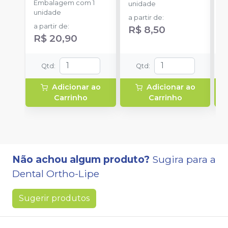
Embalagem com 1
E
unidade
unidade
u
a partir de
:
a partir de
:
R$ 8,50
R$ 20,90
Qtd
:
Qtd
:
Adicionar ao
Adicionar ao
Carrinho
Carrinho
Não achou algum produto?
Sugira para a
Dental Ortho-Lipe
Sugerir produtos