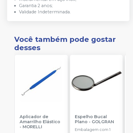
Garantia 2 anos;
Validade Indeterminada.
Você também pode gostar
desses
Aplicador de
Espelho Bucal
E
Amarrilho Elástico
Plano
-
GOLGRAN
F
-
MORELLI
Q
Embalagem com 1