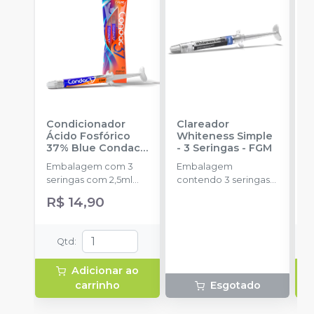
Condicionador
Clareador
R
Ácido Fosfórico
Whiteness Simple
X
37% Blue Condac
-
- 3 Seringas
-
FGM
E
FGM
Embalagem com 3
Embalagem
s
seringas com 2,5ml
contendo 3 seringas
a
cada uma e 3
com 3g de gel cada
R$ 14,90
ponteiras para
uma.
aplicação.
Qtd
:
Adicionar ao
carrinho
Esgotado