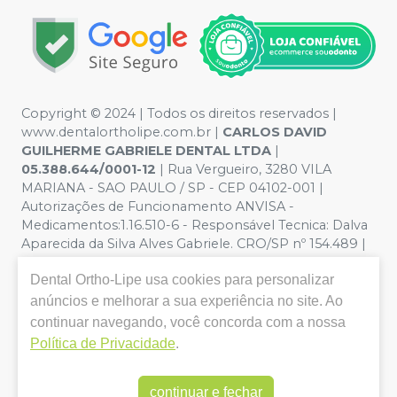
Copyright © 2024 | Todos os direitos reservados |
www.dentalortholipe.com.br |
CARLOS DAVID
GUILHERME GABRIELE DENTAL LTDA
|
05.388.644/0001-12
| Rua Vergueiro, 3280 VILA
MARIANA - SAO PAULO / SP - CEP 04102-001 |
Autorizações de Funcionamento ANVISA -
Medicamentos:1.16.510-6 - Responsável Tecnica: Dalva
Aparecida da Silva Alves Gabriele. CRO/SP nº 154.489 |
Política de Privacidade e Segurança - Fotos meramente
Dental Ortho-Lipe
usa cookies para personalizar
ilustrativas - Os preços e condições da loja virtual estão
sujeitos a alterações. Em caso de divergência de preços
anúncios e melhorar a sua experiência no site. Ao
no site, o valor válido é o do Carrinho de Compra. Não
continuar navegando, você concorda com a nossa
vendemos por atacado, por isso nos reservamos o
Política de Privacidade
.
direito de não atender compras de grandes volumes
pelo site.
continuar e fechar