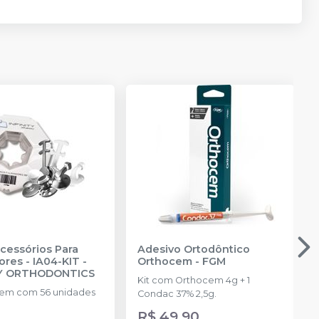
Acessórios Para
Adesivo Ortodôntico
ores - IA04-KIT
-
Orthocem
-
FGM
TY ORTHODONTICS
Kit com Orthocem 4g + 1
em com 56 unidades
Condac 37% 2,5g.
R$ 49,90