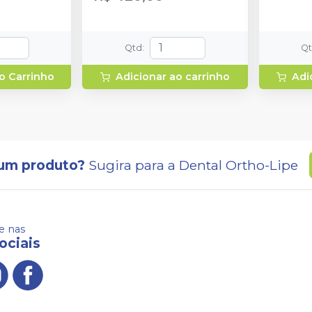
Qtd
:
Q
o Carrinho
Adicionar ao carrinho
Adi
um produto?
Sugira para a
Dental Ortho-Lipe
 nas
ociais