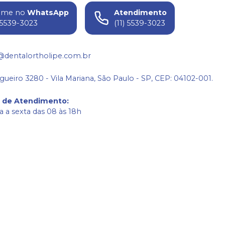
ame no
WhatsApp
Atendimento
) 5539-3023
(11) 5539-3023
@dentalortholipe.com.br
gueiro 3280 - Vila Mariana, São Paulo - SP, CEP: 04102-001.
o de Atendimento
:
 a sexta das 08 às 18h