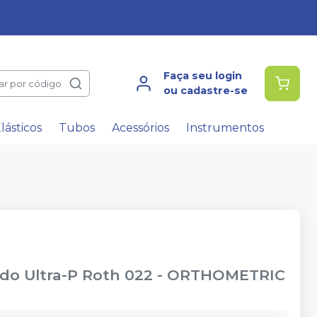
Faça seu login
ar por código
ou cadastre-se
lásticos
Tubos
Acessórios
Instrumentos
do Ultra-P Roth 022
-
ORTHOMETRIC