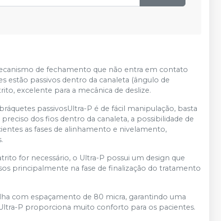
Produto
Avise-me
Ver info
esgotado
Produto
Avise-me
Ver info
esgotado
 mecanismo de fechamento que não entra em contato
es estão passivos dentro da canaleta (ângulo de
ito, excelente para a mecânica de deslize.
áquetes passivosUltra-P é de fácil manipulação, basta
eciso dos fios dentro da canaleta, a possibilidade de
icientes as fases de alinhamento e nivelamento,
.
rito for necessário, o Ultra-P possui um design que
cisos principalmente na fase de finalização do tratamento
alha com espaçamento de 80 micra, garantindo uma
Ultra-P proporciona muito conforto para os pacientes.