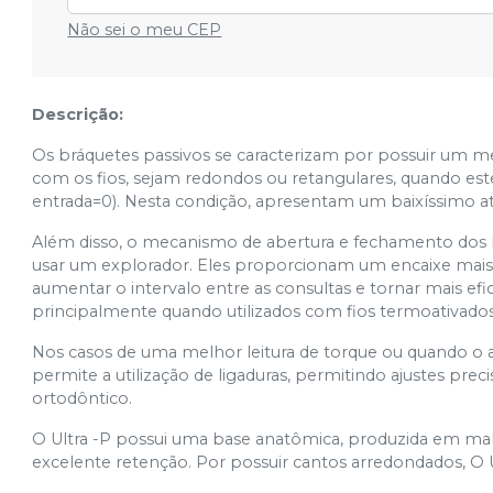
Não sei o meu CEP
33 - Com Gancho - 10.46.2233
Cód.
7898488958073
43 - Com Gancho - 10.46.2243
Descrição:
Cód.
7898488958103
Os bráquetes passivos se caracterizam por possuir um
com os fios, sejam redondos ou retangulares, quando est
entrada=0). Nesta condição, apresentam um baixíssimo atr
Além disso, o mecanismo de abertura e fechamento dos br
usar um explorador. Eles proporcionam um encaixe mais pr
aumentar o intervalo entre as consultas e tornar mais ef
principalmente quando utilizados com fios termoativados
Nos casos de uma melhor leitura de torque ou quando o at
permite a utilização de ligaduras, permitindo ajustes pre
ortodôntico.
O Ultra -P possui uma base anatômica, produzida em m
excelente retenção. Por possuir cantos arredondados, O 