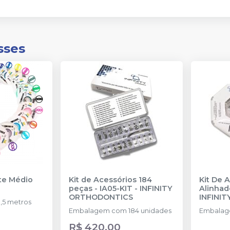
sses
nte Médio
Kit de Acessórios 184
Kit De 
peças - IA05-KIT
-
INFINITY
Alinhad
ORTHODONTICS
INFINI
,5 metros
Embalagem com 184 unidades
Embalag
R$ 420,00