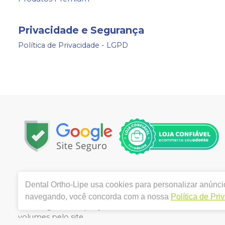
Privacidade e Segurança
Política de Privacidade - LGPD
Copyright © 2024 | Todos os direitos reservados | www.
Dental Ortho-Lipe
usa cookies para personalizar anúncio
3280 VILA MARIANA - SAO PAULO / SP - CEP 04102-001 | 
Alves Gabriele. CRO/SP nº 154.489 | Política de Privacida
navegando, você concorda com a nossa
Política de Pri
de divergência de preços no site, o valor válido é o d
volumes pelo site.