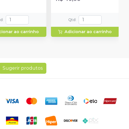
td
:
Qtd
:
cionar ao carrinho
Adicionar ao carrinho
Sugerir produtos