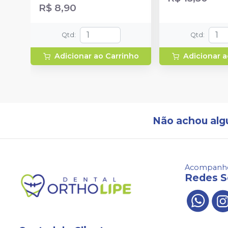
R$ 8,90
Qtd
:
Qtd
:
Adicionar ao Carrinho
Adicionar a
Não achou alg
Acompanhe
Redes S