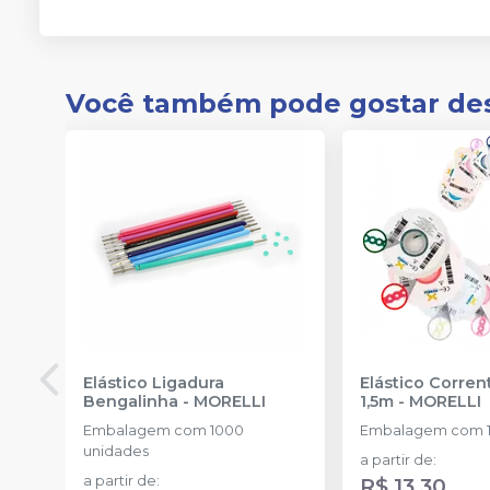
Você também pode gostar de
Elástico Ligadura
Elástico Corre
Bengalinha
-
MORELLI
1,5m
-
MORELLI
Embalagem com 1000
Embalagem com 1
unidades
a partir de
:
a partir de
:
R$ 13,30