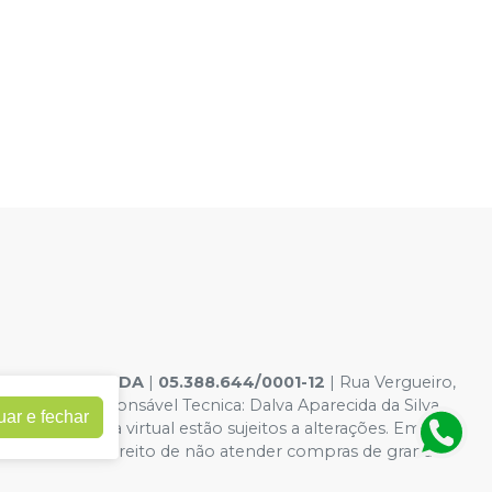
ELE DENTAL LTDA
|
05.388.644/0001-12
| Rua Vergueiro,
10-6 - Responsável Tecnica: Dalva Aparecida da Silva
uar e fechar
dições da loja virtual estão sujeitos a alterações. Em caso
 reservamos o direito de não atender compras de grandes