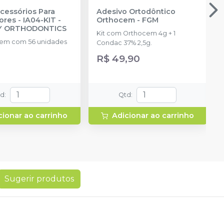
Acessórios Para
Adesivo Ortodôntico
ores - IA04-KIT
-
Orthocem
-
FGM
TY ORTHODONTICS
Kit com Orthocem 4g + 1
em com 56 unidades
Condac 37% 2,5g.
R$ 49,90
td
:
Qtd
:
cionar ao carrinho
Adicionar ao carrinho
Sugerir produtos