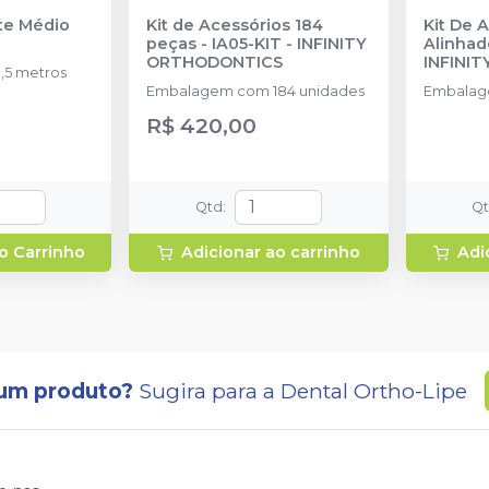
nte Médio
Kit de Acessórios 184
Kit De 
peças - IA05-KIT
-
INFINITY
Alinhad
ORTHODONTICS
INFINI
,5 metros
Embalagem com 184 unidades
Embalag
R$ 420,00
Qtd
:
Q
o Carrinho
Adicionar ao carrinho
Adi
um produto?
Sugira para a
Dental Ortho-Lipe