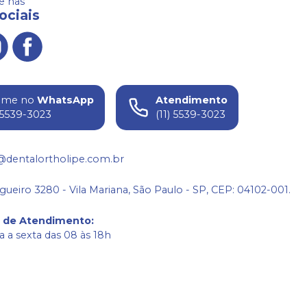
 nas
ociais
ame no
WhatsApp
Atendimento
) 5539-3023
(11) 5539-3023
@dentalortholipe.com.br
gueiro 3280 - Vila Mariana, São Paulo - SP, CEP: 04102-001.
o de Atendimento
:
 a sexta das 08 às 18h