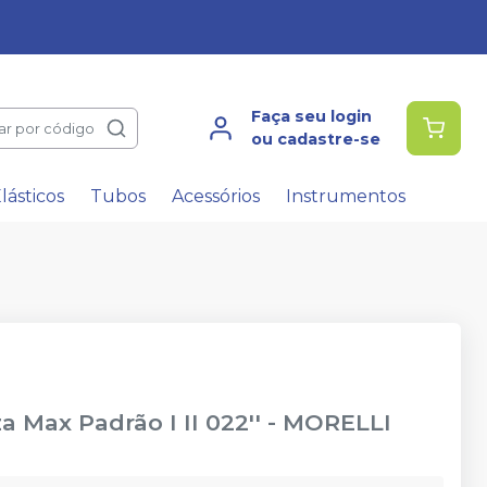
Faça seu login
ar por código
ou cadastre-se
lásticos
Tubos
Acessórios
Instrumentos
 Max Padrão I II 022''
-
MORELLI