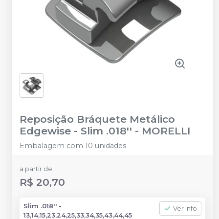
Reposição Bráquete Metálico
Edgewise - Slim .018''
-
MORELLI
Embalagem com 10 unidades
a partir de:
R$ 20,70
Slim .018'' -
Ver info
13,14,15,23,24,25,33,34,35,43,44,45