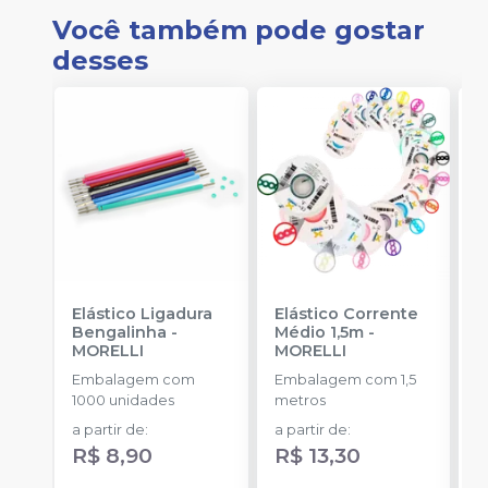
Você também pode gostar
desses
Elástico Ligadura
Elástico Corrente
K
Bengalinha
-
Médio 1,5m
-
1
MORELLI
MORELLI
K
O
Embalagem com
Embalagem com 1,5
E
1000 unidades
metros
u
a partir de
:
a partir de
:
R$ 8,90
R$ 13,30