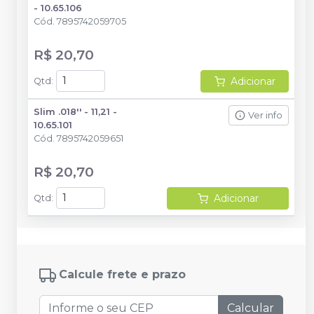
- 10.65.106
Cód.
7895742059705
R$ 20,70
Adicionar
Qtd
:
Slim .018'' - 11,21 -
Ver info
10.65.101
Cód.
7895742059651
R$ 20,70
Adicionar
Qtd
:
Calcule frete e prazo
Calcular