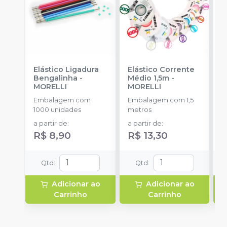
Elástico Ligadura
Elástico Corrente
K
Bengalinha
-
Médio 1,5m
-
1
MORELLI
MORELLI
K
O
Embalagem com
Embalagem com 1,5
E
1000 unidades
metros
u
a partir de
:
a partir de
:
R$ 8,90
R$ 13,30
Qtd
:
Qtd
:
Adicionar ao
Adicionar ao
Carrinho
Carrinho