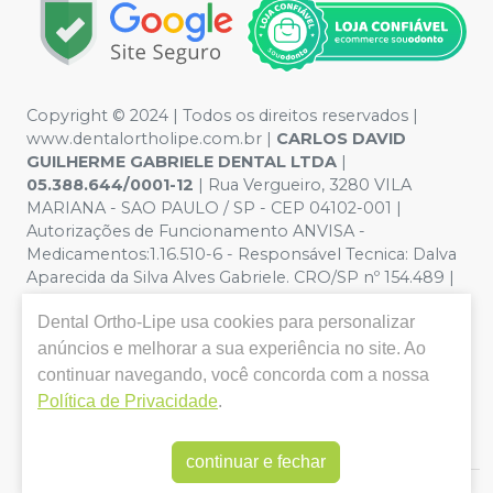
Copyright © 2024 | Todos os direitos reservados |
www.dentalortholipe.com.br |
CARLOS DAVID
GUILHERME GABRIELE DENTAL LTDA
|
05.388.644/0001-12
| Rua Vergueiro, 3280 VILA
MARIANA - SAO PAULO / SP - CEP 04102-001 |
Autorizações de Funcionamento ANVISA -
Medicamentos:1.16.510-6 - Responsável Tecnica: Dalva
Aparecida da Silva Alves Gabriele. CRO/SP nº 154.489 |
Política de Privacidade e Segurança - Fotos meramente
Dental Ortho-Lipe
usa cookies para personalizar
ilustrativas - Os preços e condições da loja virtual estão
sujeitos a alterações. Em caso de divergência de preços
anúncios e melhorar a sua experiência no site. Ao
no site, o valor válido é o do Carrinho de Compra. Não
continuar navegando, você concorda com a nossa
vendemos por atacado, por isso nos reservamos o
Política de Privacidade
.
direito de não atender compras de grandes volumes
pelo site.
continuar e fechar