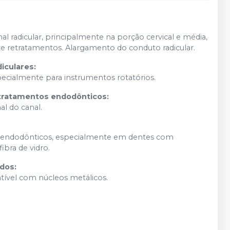
l radicular, principalmente na porção cervical e média,
te retratamentos. Alargamento do conduto radicular.
iculares:
specialmente para instrumentos rotatórios.
tratamentos endodônticos:
al do canal.
s-endodônticos, especialmente em dentes com
ibra de vidro.
dos:
tível com núcleos metálicos.