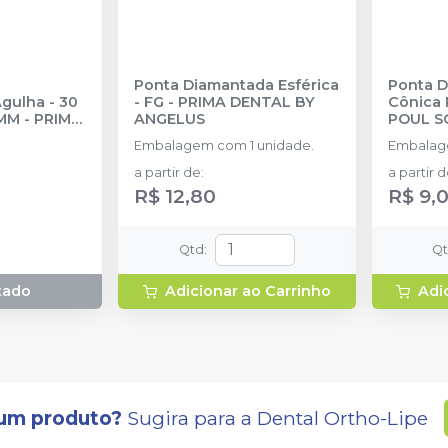
Ponta Diamantada Esférica
Ponta D
gulha - 30
- FG
-
PRIMA DENTAL BY
Cônica 
9MM
-
PRIMA
ANGELUS
POUL S
GELUS
Embalagem com 1 unidade.
Embalag
a partir de
:
a partir 
R$ 12,80
R$ 9,
Qtd
:
Q
tado
Adicionar ao Carrinho
Adi
um produto?
Sugira para a
Dental Ortho-Lipe