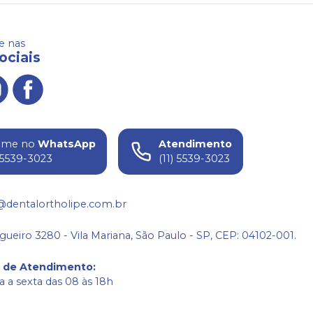
 nas
ociais
ame no
WhatsApp
Atendimento
) 5539-3023
(11) 5539-3023
@dentalortholipe.com.br
gueiro 3280 - Vila Mariana, São Paulo - SP, CEP: 04102-001.
o de Atendimento
:
 a sexta das 08 às 18h