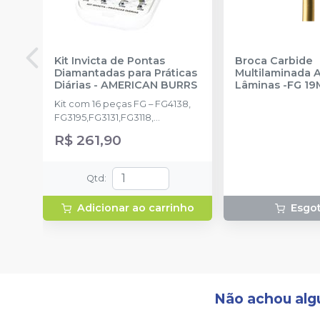
Kit Invicta de Pontas
Broca Carbide
Diamantadas para Práticas
Multilaminada A
Diárias
-
AMERICAN BURRS
Lâminas -FG 1
DENTAL BY AN
Kit com 16 peças FG – FG4138,
FG3195,FG3131,FG3118,
FG3070,FG2200,FG2135, FG2133,
R$ 261,90
FG2067, FG1093, FG1092, FG1091,
FG1090, FG1046, FG1015,
FG1012HL,Acompanha
Qtd
:
broqueiro autolavável de 34
Furos.
Adicionar ao carrinho
Esgo
Não achou alg