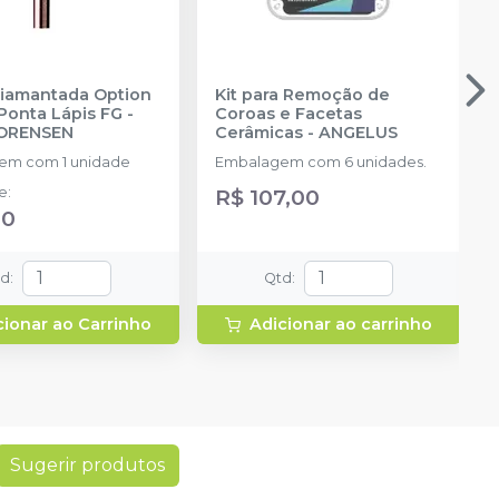
iamantada Option
Kit para Remoção de
Ponta Lápis FG
-
Coroas e Facetas
ORENSEN
Cerâmicas
-
ANGELUS
em com 1 unidade
Embalagem com 6 unidades.
de
:
R$ 107,00
00
td
:
Qtd
:
cionar ao Carrinho
Adicionar ao carrinho
Sugerir produtos