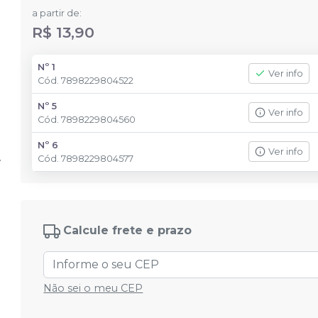
a partir de:
R$ 13,90
Nº 1
Ver info
Cód.
7898229804522
Nº 5
Ver info
Cód.
7898229804560
Nº 6
Ver info
Cód.
7898229804577
Calcule frete e prazo
Não sei o meu CEP