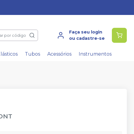
Faça seu login
ar por código
ou cadastre-se
lásticos
Tubos
Acessórios
Instrumentos
ONT