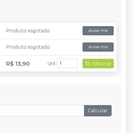
Produto esgotado
Avise-me
Produto esgotado
Avise-me
R$ 13,90
Adicionar
Qtd
:
Calcular