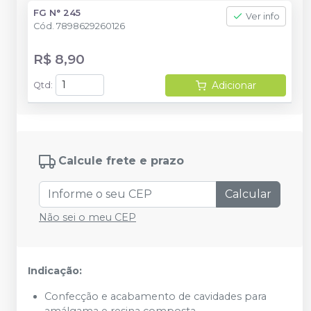
FG N° 245
Ver info
Cód.
7898629260126
R$ 8,90
Adicionar
Qtd
:
Calcule frete e prazo
Calcular
Não sei o meu CEP
Indicação:
Confecção e acabamento de cavidades para