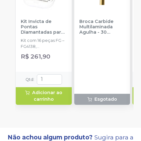
Kit Invicta de
Broca Carbide
P
Pontas
Multilaminada
E
Diamantadas para
Agulha - 30
P
Práticas Diárias
-
Lâminas -FG 19MM
A
Kit com 16 peças FG –
E
AMERICAN BURRS
-
PRIMA DENTAL
FG4138,
u
BY ANGELUS
FG3195,FG3131,FG3118,
R$ 261,90
a
FG3070,FG2200,FG213
R
5, FG2133, FG2067,
FG1093, FG1092,
FG1091, FG1090,
Qtd
:
FG1046, FG1015,
FG1012HL,Acompanha
Adicionar ao
broqueiro autolavável
carrinho
Esgotado
de 34 Furos.
Não achou algum produto?
Sugira para a