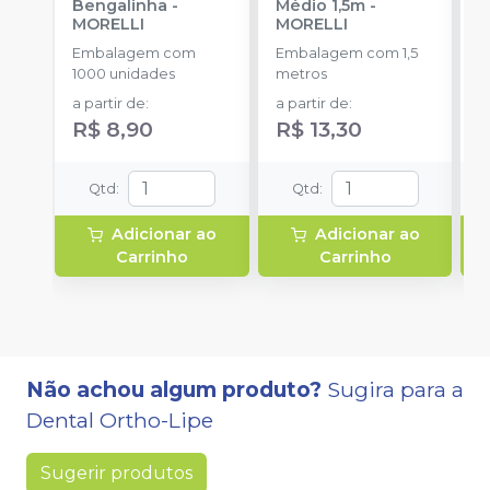
Bengalinha
-
Médio 1,5m
-
1
MORELLI
MORELLI
K
O
Embalagem com
Embalagem com 1,5
E
1000 unidades
metros
u
a partir de
:
a partir de
:
R$ 8,90
R$ 13,30
Qtd
:
Qtd
:
Adicionar ao
Adicionar ao
Carrinho
Carrinho
Não achou algum produto?
Sugira para a
Dental Ortho-Lipe
Sugerir produtos