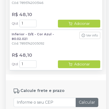
Cód.
7895742005146
R$ 48,10
Adicionar
Qtd
:
Inferior - D/E - Cor Azul -
Ver info
80.02.021
Cód.
7895742005092
R$ 48,10
Adicionar
Qtd
:
Calcule frete e prazo
Calcular