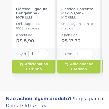
Elástico Ligadura
Elástico Corrente
K
Bengalinha
-
Médio 1,5m
-
1
MORELLI
MORELLI
K
O
Embalagem com
Embalagem com 1,5
E
1000 unidades
metros
u
a partir de
:
a partir de
:
R$ 8,90
R$ 13,30
Qtd
:
Qtd
:
Adicionar ao
Adicionar ao
Carrinho
Carrinho
Não achou algum produto?
Sugira para a
Dental Ortho-Lipe