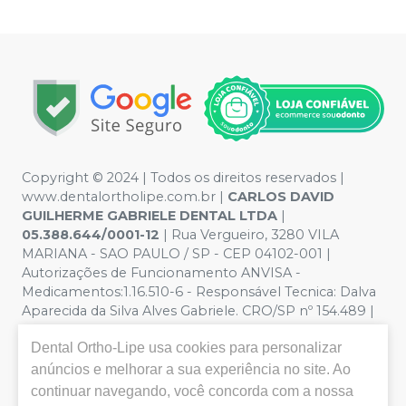
Copyright © 2024 | Todos os direitos reservados |
www.dentalortholipe.com.br |
CARLOS DAVID
GUILHERME GABRIELE DENTAL LTDA
|
05.388.644/0001-12
| Rua Vergueiro, 3280 VILA
MARIANA - SAO PAULO / SP - CEP 04102-001 |
Autorizações de Funcionamento ANVISA -
Medicamentos:1.16.510-6 - Responsável Tecnica: Dalva
Aparecida da Silva Alves Gabriele. CRO/SP nº 154.489 |
Política de Privacidade e Segurança - Fotos meramente
Dental Ortho-Lipe
usa cookies para personalizar
ilustrativas - Os preços e condições da loja virtual estão
sujeitos a alterações. Em caso de divergência de preços
anúncios e melhorar a sua experiência no site. Ao
no site, o valor válido é o do Carrinho de Compra. Não
continuar navegando, você concorda com a nossa