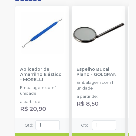
Aplicador de
Espelho Bucal
E
Amarrilho Elástico
Plano
-
GOLGRAN
F
-
MORELLI
Q
Embalagem com 1
Embalagem com 1
E
unidade
unidade
u
a partir de
:
a partir de
:
R$ 8,50
R$ 20,90
Qtd
:
Qtd
: