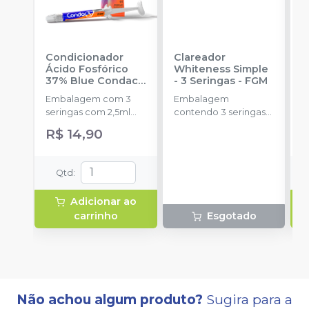
Condicionador
Clareador
R
Ácido Fosfórico
Whiteness Simple
X
37% Blue Condac
-
- 3 Seringas
-
FGM
E
FGM
Embalagem com 3
Embalagem
s
seringas com 2,5ml
contendo 3 seringas
a
cada uma e 3
com 3g de gel cada
R$ 14,90
ponteiras para
uma.
aplicação.
Qtd
:
Adicionar ao
carrinho
Esgotado
Não achou algum produto?
Sugira para a