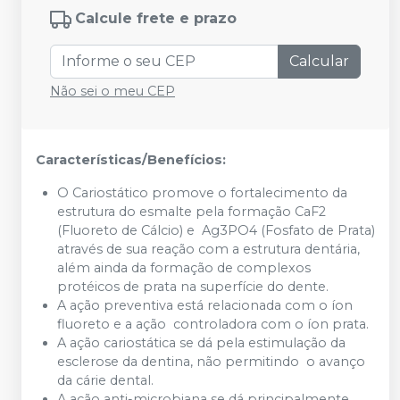
Calcule frete e prazo
Calcular
Não sei o meu CEP
Características/Benefícios:
O Cariostático promove o fortalecimento da
estrutura do esmalte pela formação CaF
2
(Fluoreto de Cálcio) e Ag
3
PO
4
(Fosfato de Prata)
através de sua reação com a estrutura dentária,
além ainda da formação de complexos
protéicos de prata na superfície do dente.
A ação preventiva está relacionada com o íon
fluoreto e a ação controladora com o íon prata.
A ação cariostática se dá pela estimulação da
esclerose da dentina, não permitindo o avanço
da cárie dental.
A ação anti-microbiana se dá principalmente