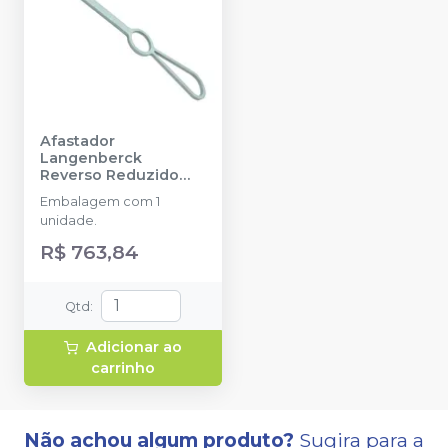
Afastador
Langenberck
Reverso Reduzido
OMiQ
-
QUINELATO
Embalagem com 1
unidade.
R$ 763,84
Qtd
:
Adicionar ao
carrinho
Não achou algum produto?
Sugira para a