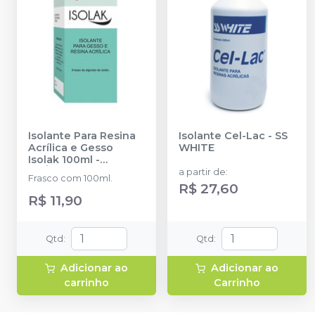
Isolante Para Resina
Isolante Cel-Lac
-
SS
Acrílica e Gesso
WHITE
Isolak 100ml
-
CLÁSSICO
a partir de
:
Frasco com 100ml.
R$ 27,60
R$ 11,90
Qtd
:
Qtd
:
Adicionar ao
Adicionar ao
carrinho
Carrinho