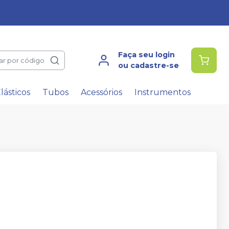
Faça seu login
ar por código
ou cadastre-se
lásticos
Tubos
Acessórios
Instrumentos