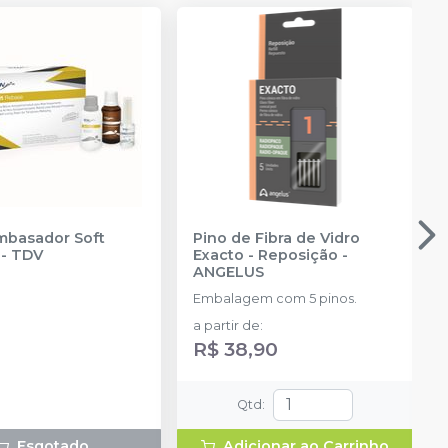
mbasador Soft
Pino de Fibra de Vidro
e
-
TDV
Exacto - Reposição
-
ANGELUS
Embalagem com 5 pinos.
a partir de
:
R$ 38,90
Qtd
:
Esgotado
Adicionar ao Carrinho