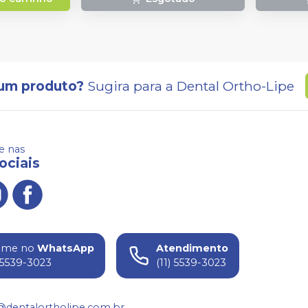
um produto?
Sugira para a
Dental Ortho-Lipe
 nas
ociais
ame no
WhatsApp
Atendimento
) 5539-3023
(11) 5539-3023
@dentalortholipe.com.br