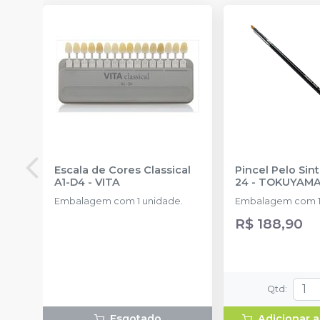
Escala de Cores Classical
Pincel Pelo Sint
A1-D4
-
VITA
24
-
TOKUYAM
Embalagem com 1 unidade.
Embalagem com 1
R$ 188,90
Qtd
:
Esgotado
Adicionar a