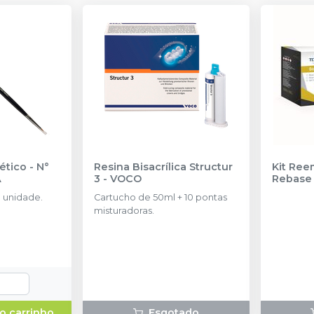
ético - N°
Resina Bisacrílica Structur
Kit Ree
A
3
-
VOCO
Rebas
 unidade.
Cartucho de 50ml + 10 pontas
misturadoras.
o carrinho
Esgotado