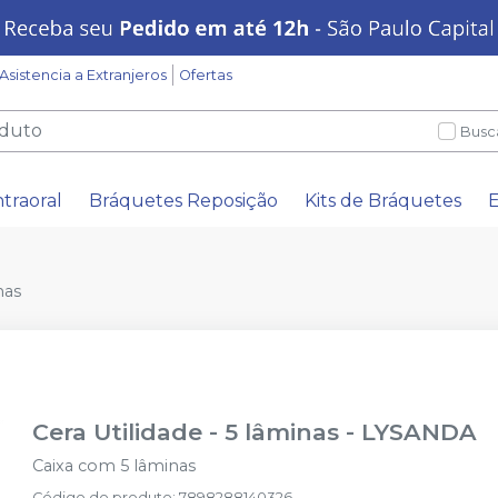
Asistencia a Extranjeros
Ofertas
Busc
ntraoral
Bráquetes Reposição
Kits de Bráquetes
E
nas
Cera Utilidade - 5 lâminas
-
LYSANDA
Caixa com 5 lâminas
Código do produto
:
7898288140326