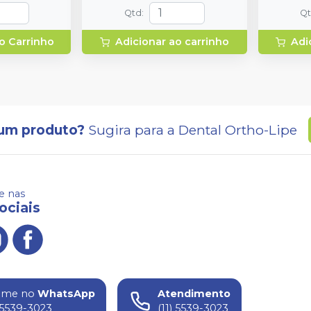
Qtd
:
Q
o Carrinho
Adicionar ao carrinho
Adi
um produto?
Sugira para a
Dental Ortho-Lipe
 nas
ociais
ame no
WhatsApp
Atendimento
) 5539-3023
(11) 5539-3023