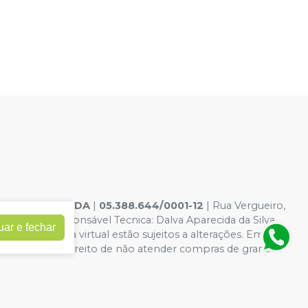
ELE DENTAL LTDA
|
05.388.644/0001-12
| Rua Vergueiro,
10-6 - Responsável Tecnica: Dalva Aparecida da Silva
uar e fechar
dições da loja virtual estão sujeitos a alterações. Em caso
 reservamos o direito de não atender compras de grandes