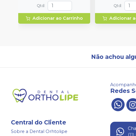
Qtd
:
Qtd
:
Adicionar ao Carrinho
Adicionar a
Não achou alg
Acompanhe
Redes S
Central do Cliente
Ch
Sobre a Dental Orhtolipe
(11