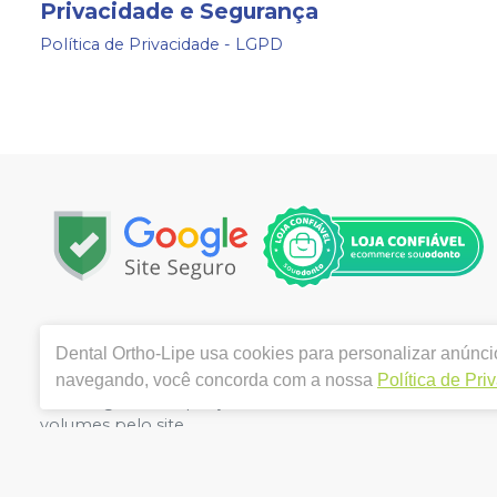
Privacidade e Segurança
Política de Privacidade - LGPD
Copyright © 2024 | Todos os direitos reservados | www.
Dental Ortho-Lipe
usa cookies para personalizar anúncio
3280 VILA MARIANA - SAO PAULO / SP - CEP 04102-001 | 
Alves Gabriele. CRO/SP nº 154.489 | Política de Privacida
navegando, você concorda com a nossa
Política de Pri
de divergência de preços no site, o valor válido é o d
volumes pelo site.