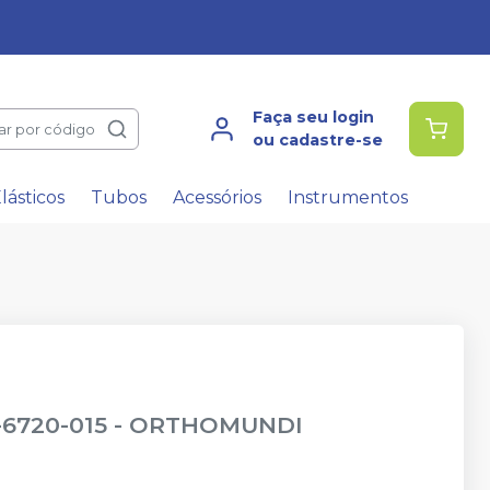
Faça seu login
ar por código
ou cadastre-se
lásticos
Tubos
Acessórios
Instrumentos
-6720-015
-
ORTHOMUNDI