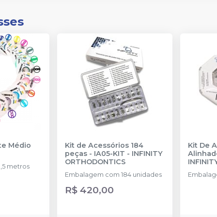
sses
nte Médio
Kit de Acessórios 184
Kit De 
peças - IA05-KIT
-
INFINITY
Alinhad
ORTHODONTICS
INFINI
,5 metros
Embalagem com 184 unidades
Embalag
R$ 420,00