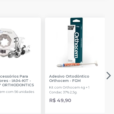
Acessórios Para
Adesivo Ortodôntico
ores - IA04-KIT
-
Orthocem
-
FGM
TY ORTHODONTICS
Kit com Orthocem 4g + 1
em com 56 unidades
Condac 37% 2,5g.
R$ 49,90