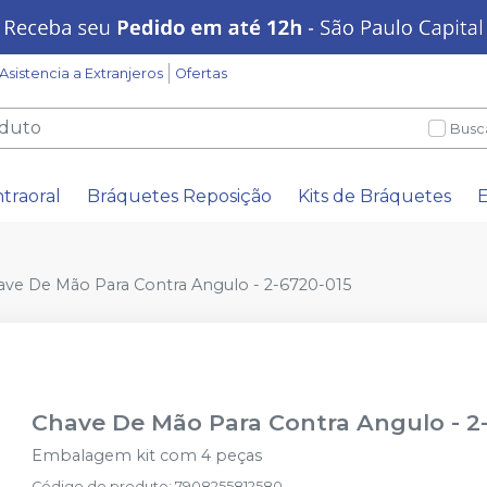
Asistencia a Extranjeros
Ofertas
Busc
ntraoral
Bráquetes Reposição
Kits de Bráquetes
E
ave De Mão Para Contra Angulo - 2-6720-015
Chave De Mão Para Contra Angulo - 2
Embalagem kit com 4 peças
Código do produto
:
7908255812580