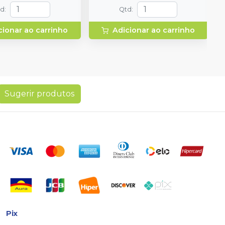
td
:
Qtd
:
cionar ao carrinho
Adicionar ao carrinho
Sugerir produtos
Pix