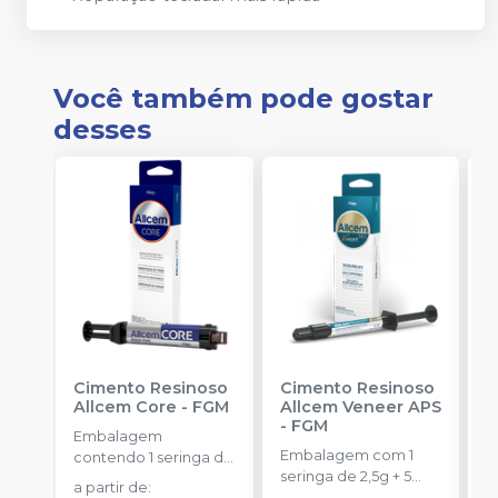
Você também pode gostar
desses
Cimento Resinoso
Cimento Resinoso
C
Allcem Core
-
FGM
Allcem Veneer APS
D
-
FGM
C
Embalagem
S
Embalagem com 1
E
contendo 1 seringa de
seringa de 2,5g + 5
C
corpo duplo com 6g
a partir de
:
ponteiras.
C