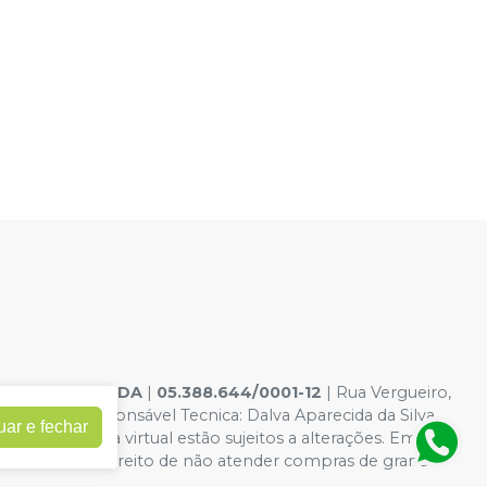
ELE DENTAL LTDA
|
05.388.644/0001-12
| Rua Vergueiro,
10-6 - Responsável Tecnica: Dalva Aparecida da Silva
uar e fechar
dições da loja virtual estão sujeitos a alterações. Em caso
 reservamos o direito de não atender compras de grandes