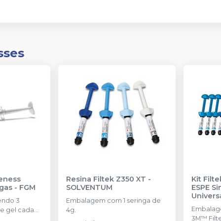
sses
eness
Resina Filtek Z350 XT
-
Kit Fil
ngas
-
FGM
SOLVENTUM
ESPE Si
Univers
endo 3
Embalagem com 1 seringa de
SOLVE
Embalage
e gel cada
4g.
3M™ Filt