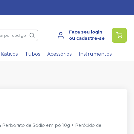
Faça seu login
ar por código
ou cadastre-se
lásticos
Tubos
Acessórios
Instrumentos
 Perborato de Sódio em pó 10g + Peróxido de