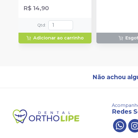
ponteiras para aplicação.
R$ 14,90
Qtd
:
Adicionar ao carrinho
Esgo
Não achou alg
Acompanhe
Redes S