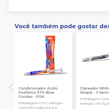
Você também pode gostar de
Condicionador Ácido
Clareador Whit
Fosfórico 37% Blue
Simple - 3 Seri
Condac
-
FGM
Embalagem cont
Embalagem com 3 seringas
seringas com 3g d
com 2,5ml cada uma e 3
uma.