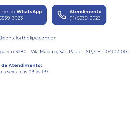
ame no
WhatsApp
Atendimento
) 5539-3023
(11) 5539-3023
@dentalortholipe.com.br
gueiro 3280 - Vila Mariana, São Paulo - SP, CEP: 04102-001.
o de Atendimento
:
 a sexta das 08 às 18h