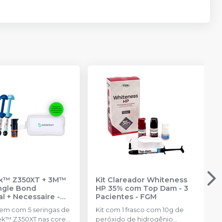
tek™ Z350XT + 3M™
Kit Clareador Whiteness
ngle Bond
HP 35% com Top Dam - 3
al + Necessaire
-
Pacientes
-
FGM
NTUM
m com 5 seringas de
Kit com 1 frasco com 10g de
ek™ Z350XT nas cores:
peróxido de hidrogênio