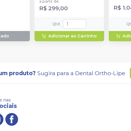
a partir de
:
A1B, A2B, A3B, A2E, A
R$ 1.
R$ 299,00
frasco de 3M™ ESPE Sing
Bond Univ
Necessai
Qtd
:
Q
armazena
tado
Adicionar ao Carrinho
Adi
um produto?
Sugira para a
Dental Ortho-Lipe
 nas
ociais