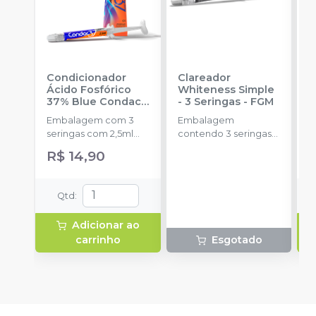
Condicionador
Clareador
R
Ácido Fosfórico
Whiteness Simple
X
37% Blue Condac
-
- 3 Seringas
-
FGM
E
FGM
Embalagem com 3
Embalagem
s
seringas com 2,5ml
contendo 3 seringas
a
cada uma e 3
com 3g de gel cada
R$ 14,90
ponteiras para
uma.
aplicação.
Qtd
:
Adicionar ao
carrinho
Esgotado