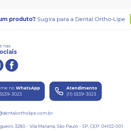
um produto?
Sugira para a
Dental Ortho-Lipe
 nas
ociais
ame no
WhatsApp
Atendimento
) 5539-3023
(11) 5539-3023
@dentalortholipe.com.br
gueiro 3280 - Vila Mariana, São Paulo - SP, CEP: 04102-001.