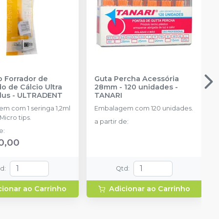
 Forrador de
Guta Percha Acessória
o de Cálcio Ultra
28mm - 120 unidades
-
lus
-
ULTRADENT
TANARI
m com 1 seringa 1,2ml
Embalagem com 120 unidades.
Micro tips.
a partir de
:
de
:
0,00
td
:
Qtd
:
cionar ao Carrinho
Adicionar ao Carrinho