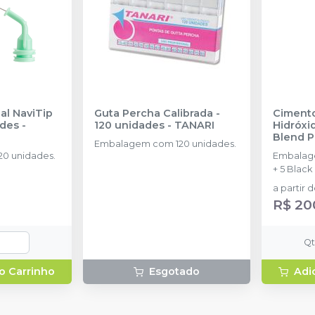
al NaviTip
Guta Percha Calibrada -
Cimento
idades
-
120 unidades
-
TANARI
Hidróxid
Blend P
Embalagem com 120 unidades.
0 unidades.
Embalage
+ 5 Black 
a partir 
R$ 20
Q
o Carrinho
Esgotado
Adi