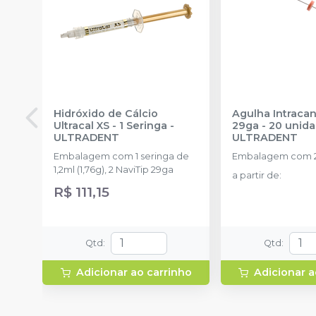
Hidróxido de Cálcio
Agulha Intracan
Ultracal XS - 1 Seringa
-
29ga - 20 un
ULTRADENT
ULTRADENT
Embalagem com 1 seringa de
Embalagem com 2
1,2ml (1,76g), 2 NaviTip 29ga
a partir de
:
R$ 111,15
Qtd
:
Qtd
:
Adicionar ao carrinho
Adicionar a