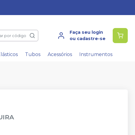
Faça seu login
ar por código
ou cadastre-se
lásticos
Tubos
Acessórios
Instrumentos
UIRA