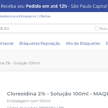
Asistencia a Extranjeros
Ofertas
Busc
ntraoral
Bráquetes Reposição
Kits de Bráquetes
E
ina 2% - Solução 100ml
Clorexidina 2% - Solução 100ml
-
MAQ
Embalagem com 100ml.
Código do produto
:
7898938244299