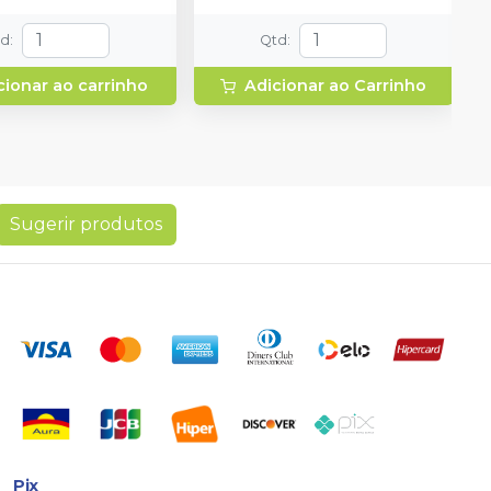
td
:
Qtd
:
cionar ao carrinho
Adicionar ao Carrinho
Sugerir produtos
Pix