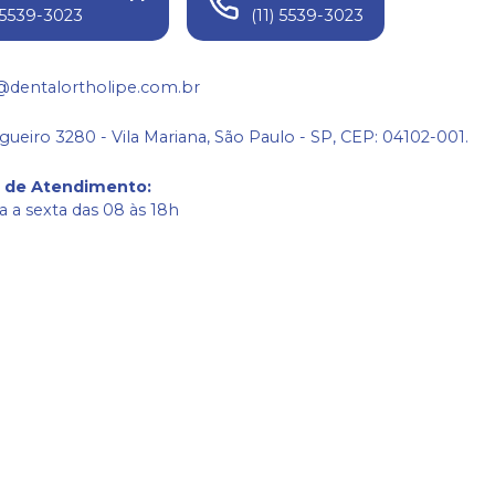
) 5539-3023
(11) 5539-3023
@dentalortholipe.com.br
gueiro 3280 - Vila Mariana, São Paulo - SP, CEP: 04102-001.
o de Atendimento
:
 a sexta das 08 às 18h