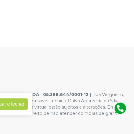
ELE DENTAL LTDA
|
05.388.644/0001-12
| Rua Vergueiro,
10-6 - Responsável Tecnica: Dalva Aparecida da Silva
uar e fechar
dições da loja virtual estão sujeitos a alterações. Em caso
 reservamos o direito de não atender compras de grandes