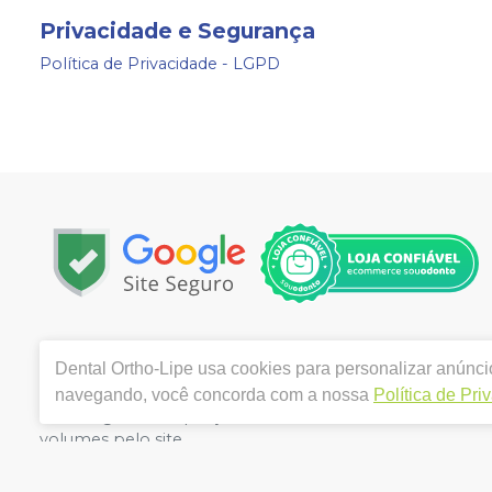
Privacidade e Segurança
Política de Privacidade - LGPD
Copyright © 2024 | Todos os direitos reservados | www.
Dental Ortho-Lipe
usa cookies para personalizar anúncio
3280 VILA MARIANA - SAO PAULO / SP - CEP 04102-001 | 
Alves Gabriele. CRO/SP nº 154.489 | Política de Privacida
navegando, você concorda com a nossa
Política de Pri
de divergência de preços no site, o valor válido é o d
volumes pelo site.