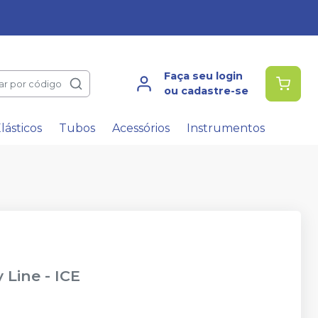
Faça seu login
ar por código
ou cadastre-se
lásticos
Tubos
Acessórios
Instrumentos
y Line
-
ICE