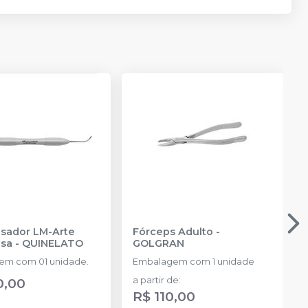
sador LM-Arte
Fórceps Adulto
-
sa
-
QUINELATO
GOLGRAN
em com 01 unidade.
Embalagem com 1 unidade
0,00
a partir de
:
R$ 110,00