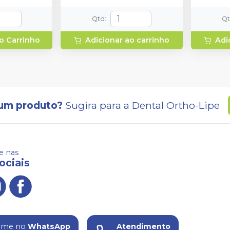
Qtd
:
Q
o Carrinho
Adicionar ao carrinho
Adi
um produto?
Sugira para a
Dental Ortho-Lipe
 nas
ociais
ame no
WhatsApp
Atendimento