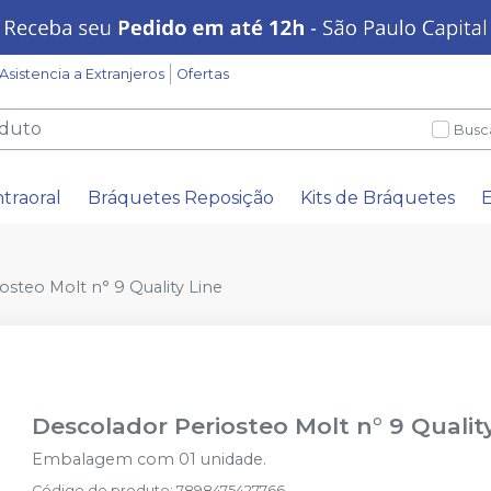
Asistencia a Extranjeros
Ofertas
Busc
ntraoral
Bráquetes Reposição
Kits de Bráquetes
E
osteo Molt n° 9 Quality Line
Descolador Periosteo Molt n° 9 Qualit
Embalagem com 01 unidade.
Código do produto
:
7898475427766