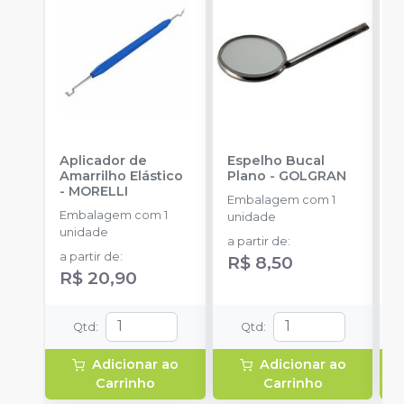
Aplicador de
Espelho Bucal
E
Amarrilho Elástico
Plano
-
GOLGRAN
F
-
MORELLI
Q
Embalagem com 1
Embalagem com 1
E
unidade
unidade
u
a partir de
:
a partir de
:
R$ 8,50
R$ 20,90
Qtd
:
Qtd
:
Adicionar ao
Adicionar ao
Carrinho
Carrinho