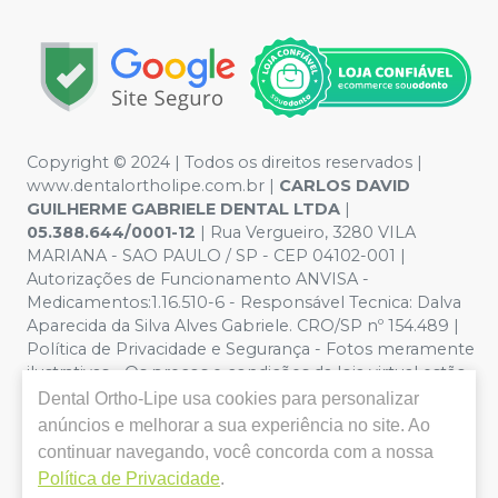
Copyright © 2024 | Todos os direitos reservados |
www.dentalortholipe.com.br |
CARLOS DAVID
GUILHERME GABRIELE DENTAL LTDA
|
05.388.644/0001-12
| Rua Vergueiro, 3280 VILA
MARIANA - SAO PAULO / SP - CEP 04102-001 |
Autorizações de Funcionamento ANVISA -
Medicamentos:1.16.510-6 - Responsável Tecnica: Dalva
Aparecida da Silva Alves Gabriele. CRO/SP nº 154.489 |
Política de Privacidade e Segurança - Fotos meramente
ilustrativas - Os preços e condições da loja virtual estão
sujeitos a alterações. Em caso de divergência de preços
Dental Ortho-Lipe
usa cookies para personalizar
no site, o valor válido é o do Carrinho de Compra. Não
anúncios e melhorar a sua experiência no site. Ao
vendemos por atacado, por isso nos reservamos o
continuar navegando, você concorda com a nossa
direito de não atender compras de grandes volumes
Política de Privacidade
.
pelo site.