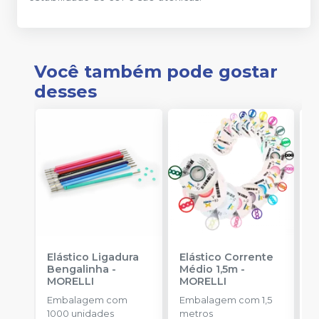
Você também pode gostar
desses
Elástico Ligadura
Elástico Corrente
K
Bengalinha
-
Médio 1,5m
-
1
MORELLI
MORELLI
K
O
Embalagem com
Embalagem com 1,5
E
1000 unidades
metros
u