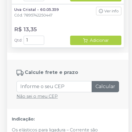
Uva Cristal - 60.05.359
Ver info
Cód.
7895742250447
R$ 13,35
Adicionar
Qtd
:
Calcule frete e prazo
Calcular
Não sei o meu CEP
Indicação:
Os elásticos para ligadura – Corrente são