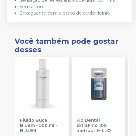
Sensação de refrescância que dura 10x mais
Sem álcool
Enxaguante com cloreto de cetilpiridínio
Você também pode gostar
desses
Fluido Bucal
Fio Dental
F
Bluem - 500 ml
-
ExtraFino 100
BLUEM
metros
-
HILLO
a