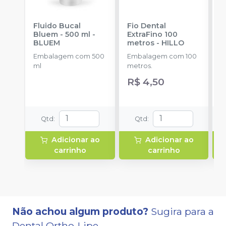
Fluido Bucal
Fio Dental
F
Bluem - 500 ml
-
ExtraFino 100
BLUEM
metros
-
HILLO
a
Embalagem com 500
Embalagem com 100
ml
metros.
R$ 4,50
Qtd
:
Qtd
:
Adicionar ao
Adicionar ao
carrinho
carrinho
Não achou algum produto?
Sugira para a
Dental Ortho-Lipe