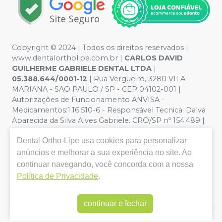
Copyright © 2024 | Todos os direitos reservados |
www.dentalortholipe.com.br |
CARLOS DAVID
GUILHERME GABRIELE DENTAL LTDA
|
05.388.644/0001-12
| Rua Vergueiro, 3280 VILA
MARIANA - SAO PAULO / SP - CEP 04102-001 |
Autorizações de Funcionamento ANVISA -
Medicamentos:1.16.510-6 - Responsável Tecnica: Dalva
Aparecida da Silva Alves Gabriele. CRO/SP nº 154.489 |
Política de Privacidade e Segurança - Fotos meramente
Dental Ortho-Lipe
usa cookies para personalizar
ilustrativas - Os preços e condições da loja virtual estão
sujeitos a alterações. Em caso de divergência de preços
anúncios e melhorar a sua experiência no site. Ao
no site, o valor válido é o do Carrinho de Compra. Não
continuar navegando, você concorda com a nossa
vendemos por atacado, por isso nos reservamos o
Política de Privacidade
.
direito de não atender compras de grandes volumes
pelo site.
continuar e fechar
E-commerce produzido por
Sou Odonto Ecommerce
.