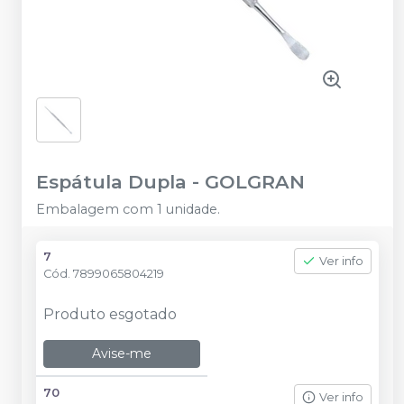
Espátula Dupla
-
GOLGRAN
Embalagem com 1 unidade.
7
Ver info
Cód.
7899065804219
Produto esgotado
Avise-me
70
Ver info