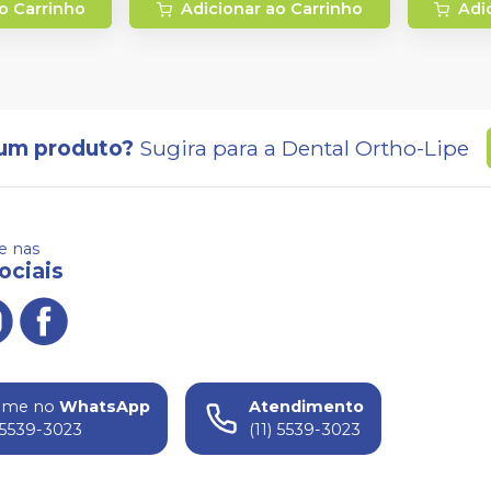
o Carrinho
Adicionar ao Carrinho
Adi
um produto?
Sugira para a
Dental Ortho-Lipe
 nas
ociais
ame no
WhatsApp
Atendimento
) 5539-3023
(11) 5539-3023