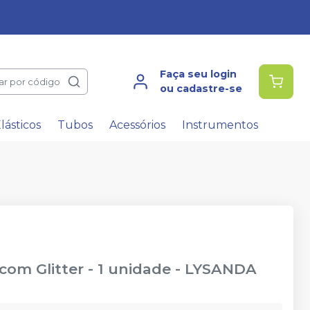
Faça seu login
ar por código
ou cadastre-se
lásticos
Tubos
Acessórios
Instrumentos
 com Glitter - 1 unidade
-
LYSANDA