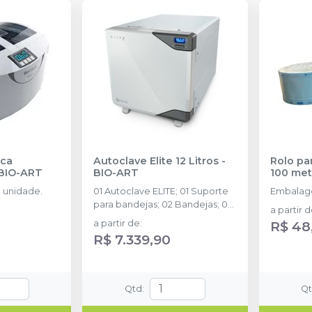
ica
Autoclave Elite 12 Litros
-
Rolo par
BIO-ART
BIO-ART
100 met
 unidade.
01 Autoclave ELITE; 01 Suporte
Embalage
para bandejas; 02 Bandejas; 01
a partir 
Copo dosador; 01 Filtro Interno
a partir de
:
R$ 48
de Saída de vapor, (ver
R$ 7.339,90
capitulo 10); 01 Mangueira para
drenagem; 01 Manual de
Instruções.
Qtd
:
Q