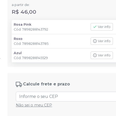
a partir de:
R$ 46,00
Rosa Pink
Ver info
Cód.
7898288143792
Roxo
Ver info
Cód.
7898288143785
Azul
Ver info
Cód.
7898288145529
Calcule frete e prazo
Não sei o meu CEP