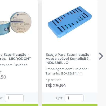
a Esterilização -
Estojo Para Esterilização
ros
-
MICRODONT
Autoclavável Semplicitá
-
INDUSBELLO
m com 1 unidade.
Embalagem com 1 unidade.
de
:
Tamanho 190x95x34mm
,50
a partir de
:
R$ 29,84
td
:
Qtd
: