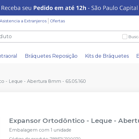
Asistencia a Extranjeros
Ofertas
Busc
ntraoral
Bráquetes Reposição
Kits de Bráquetes
E
o - Leque - Abertura 8mm - 65.05.160
Expansor Ortodôntico - Leque - Abert
Embalagem com 1 unidade
Código do produto
:
7895742100070