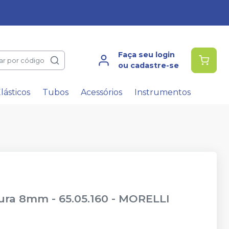
Faça seu login
ar por código
ou cadastre-se
lásticos
Tubos
Acessórios
Instrumentos
ura 8mm - 65.05.160
-
MORELLI