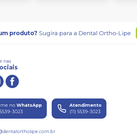
um produto?
Sugira para a
Dental Ortho-Lipe
 nas
ociais
ame no
WhatsApp
Atendimento
) 5539-3023
(11) 5539-3023
@dentalortholipe.com.br