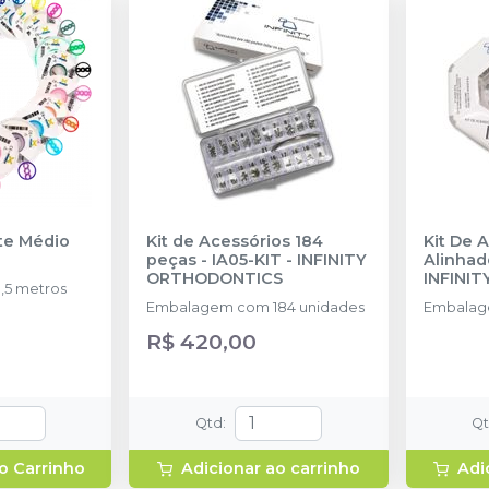
nte Médio
Kit de Acessórios 184
Kit De 
peças - IA05-KIT
-
INFINITY
Alinhad
ORTHODONTICS
INFINI
,5 metros
Embalagem com 184 unidades
Embalag
R$ 420,00
Qtd
:
Q
o Carrinho
Adicionar ao carrinho
Adi