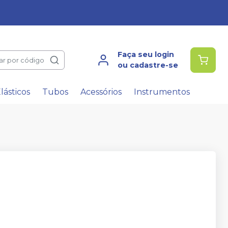
Faça seu login
ar por código
ou cadastre-se
lásticos
Tubos
Acessórios
Instrumentos