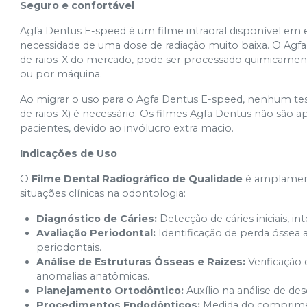
Seguro e confortável
Agfa Dentus E-speed é um filme intraoral disponível e
necessidade de uma dose de radiação muito baixa. O Ag
de raios-X do mercado, pode ser processado quimicament
ou por máquina.
Ao migrar o uso para o Agfa Dentus E-speed, nenhum teste
de raios-X) é necessário. Os filmes Agfa Dentus não são
pacientes, devido ao invólucro extra macio.
Indicações de Uso
O
Filme Dental Radiográfico de Qualidade
é amplamente
situações clínicas na odontologia:
Diagnóstico de Cáries:
Detecção de cáries iniciais, in
Avaliação Periodontal:
Identificação de perda óssea a
periodontais.
Análise de Estruturas Ósseas e Raízes:
Verificação 
anomalias anatômicas.
Planejamento Ortodôntico:
Auxílio na análise de de
Procedimentos Endodônticos:
Medida do comprimen