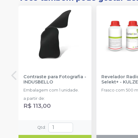
Contraste para Fotografia
-
Revelador Radi
INDUSBELLO
Selekt+
-
KULZ
Embalagem com 1 unidade.
Frasco com 500 m
a partir de
:
R$ 113,00
Qtd
: