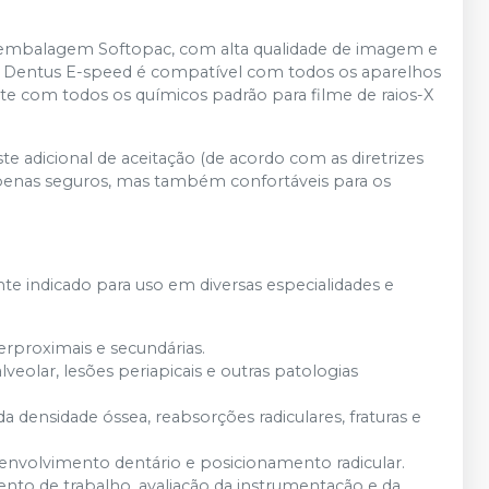
m embalagem Softopac, com alta qualidade de imagem e
fa Dentus E-speed é compatível com todos os aparelhos
e com todos os químicos padrão para filme de raios-X
 adicional de aceitação (de acordo com as diretrizes
 apenas seguros, mas também confortáveis para os
 indicado para uso em diversas especialidades e
terproximais e secundárias.
lveolar, lesões periapicais e outras patologias
da densidade óssea, reabsorções radiculares, fraturas e
senvolvimento dentário e posicionamento radicular.
to de trabalho, avaliação da instrumentação e da