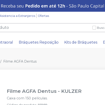
Asistencia a Extranjeros
Ofertas
Busc
ntraoral
Bráquetes Reposição
Kits de Bráquetes
E
Filme AGFA Dentus
Filme AGFA Dentus
-
KULZER
Caixa com 150 películas.
Código do produto
:
85989