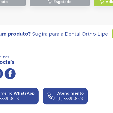
tado
Esgotado
Adi
um produto?
Sugira para a
Dental Ortho-Lipe
 nas
ociais
ame no
WhatsApp
Atendimento
) 5539-3023
(11) 5539-3023