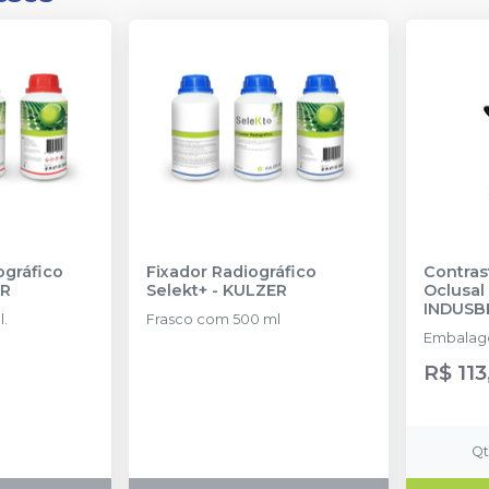
ográfico
Fixador Radiográfico
Contras
ER
Selekt+
-
KULZER
Oclusal
INDUSB
l.
Frasco com 500 ml
Embalage
R$ 113
Q