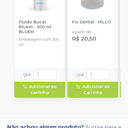
Fluido Bucal
Fio Dental
-
HILLO
E
Bluem - 500 ml
-
A
BLUEM
C
a partir de
:
M
R$ 20,50
Embalagem com 500
E
ml
E
r
a
R
Qtd
:
Qtd
:
Adicionar ao
Adicionar ao
carrinho
Carrinho
Não achou algum produto?
Sugira para a