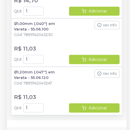
R$ 14,70
Adicionar
Qtd
:
Ø1,00mm (.040'') em
Ver info
Vareta - 55.06.100
Cód.
7895742043230
R$ 11,03
Adicionar
Qtd
:
Ø1,20mm (.047'') em
Ver info
Vareta - 55.06.120
Cód.
7895742043247
R$ 11,03
Adicionar
Qtd
: