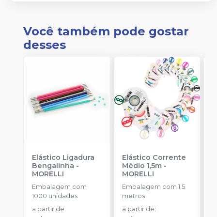
Você também pode gostar
desses
Elástico Ligadura
Elástico Corrente
K
Bengalinha
-
Médio 1,5m
-
1
MORELLI
MORELLI
K
O
Embalagem com
Embalagem com 1,5
E
1000 unidades
metros
u
a partir de
:
a partir de
: