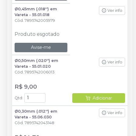
Ø0,45mm (.018'') em
Ver info
Vareta - 55.01.018
Cód.
7895742005979
Produto esgotado
Avise-me
Ø0,50mm (.020'') em
Ver info
Vareta - 55.01.020
Cód.
7895742006013
R$ 9,00
Adicionar
Qtd
:
Ø0,30mm (.012'') em
Ver info
Vareta - 55.06.030
Cód.
7895742043148