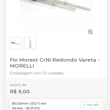
Fio Morest CrNi Redondo Vareta
-
MORELLI
Embalagem com 10 unidades
a partir de:
R$ 9,00
Ø0,30mm (.012'') em
Ver info
Vareta - 55.01.012