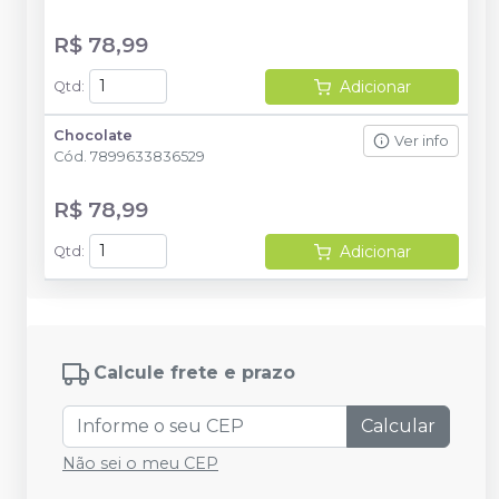
R$ 78,99
Adicionar
Qtd
:
Chocolate
Ver info
Cód.
7899633836529
R$ 78,99
Adicionar
Qtd
:
Calcule frete e prazo
Calcular
Não sei o meu CEP