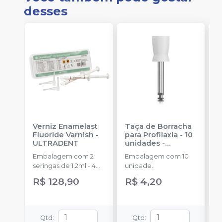
desses
Verniz Enamelast
Taça de Borracha
V
Fluoride Varnish
-
para Profilaxia - 10
C
ULTRADENT
unidades
-
W
MICRODONT
Embalagem com 2
Embalagem com 10
E
seringas de 1,2ml - 4
unidade.
1
SoftEZ Tips
R$ 128,90
R$ 4,20
R
Qtd
:
Qtd
: