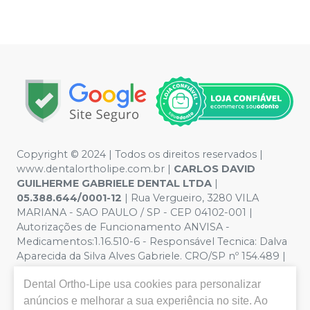
Copyright © 2024 | Todos os direitos reservados |
www.dentalortholipe.com.br |
CARLOS DAVID
GUILHERME GABRIELE DENTAL LTDA
|
05.388.644/0001-12
| Rua Vergueiro, 3280 VILA
MARIANA - SAO PAULO / SP - CEP 04102-001 |
Autorizações de Funcionamento ANVISA -
Medicamentos:1.16.510-6 - Responsável Tecnica: Dalva
Aparecida da Silva Alves Gabriele. CRO/SP nº 154.489 |
Política de Privacidade e Segurança - Fotos meramente
Dental Ortho-Lipe
usa cookies para personalizar
ilustrativas - Os preços e condições da loja virtual estão
sujeitos a alterações. Em caso de divergência de preços
anúncios e melhorar a sua experiência no site. Ao