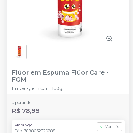
Flúor em Espuma Flúor Care
-
FGM
Embalagem com 100g.
a partir de:
R$ 78,99
Morango
Ver info
Cód.
7898032320288