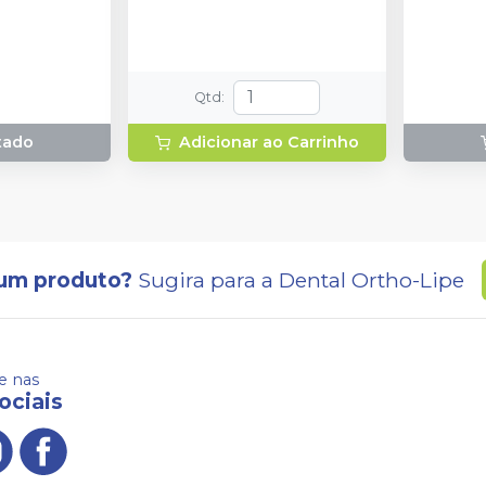
 1 fonte
ara carga da
dor de cabo);
bo; 1 suporte
1 escudo de
Qtd
:
luz azul; 1
ra de mangas
tado
Adicionar ao Carrinho
um produto?
Sugira para a
Dental Ortho-Lipe
 nas
ociais