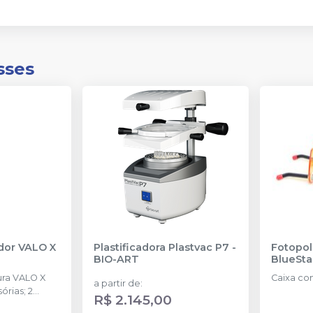
sses
dor VALO X
Plastificadora Plastvac P7
-
Fotopol
BIO-ART
BlueSta
ura VALO X
Caixa co
a partir de
:
R$ 2.145,00
eis; 1