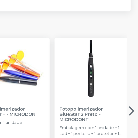
imerizador
Fotopolimerizador
r +
-
MICRODONT
BlueStar 2 Preto
-
MICRODONT
m 1 unidade
Embalagem com 1 unidade + 1
Led + 1 ponteira + 1 protetor + 1