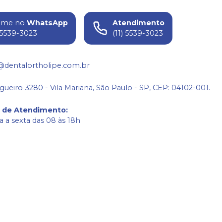
ame no
WhatsApp
Atendimento
) 5539-3023
(11) 5539-3023
@dentalortholipe.com.br
gueiro 3280 - Vila Mariana, São Paulo - SP, CEP: 04102-001.
o de Atendimento
:
 a sexta das 08 às 18h