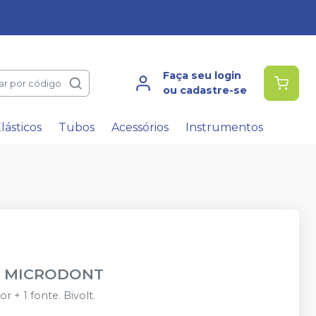
Faça seu login
ar por código
ou cadastre-se
lásticos
Tubos
Acessórios
Instrumentos
-
MICRODONT
 + 1 fonte. Bivolt.