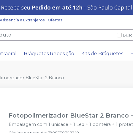
Asistencia a Extranjeros
Ofertas
Busc
ntraoral
Bráquetes Reposição
Kits de Bráquetes
E
imerizador BlueStar 2 Branco
Fotopolimerizador BlueStar 2 Branco
Embalagem com 1 unidade + 1 Led + 1 ponteira + 1 protetor
Código do produto
:
7908738708249