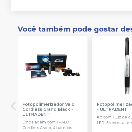
Você também pode gostar de
Fotopolimerizador Valo
Fotopolimeriza
Cordless Grand Black
-
-
ULTRADENT
ULTRADENT
Kit com 1 Luz de c
Embalagem com 1 VALO
LED; 5 lentes acessórias; 2
Cordless Grand, 4 baterias
baterias recarregáv