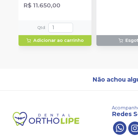
recarregáveis, 1 carregador, 50
carregador de bateria;
R$ 11.650,00
barreiras protetoras, 1 suporte, 1
de alimentação (p
protetor de luz.
bateria ou adapta
1 adaptador de ca
de peça de mão; 
Qtd
:
luz de bloqueio de 
pacote de amost
Adicionar ao carrinho
Esgo
de barreira.
Não achou alg
Acompanhe
Redes S