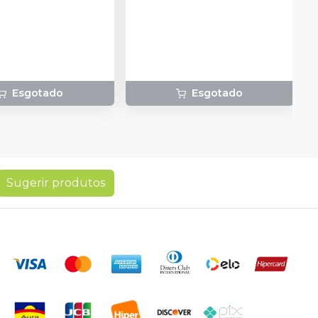
fonte. Bivolt.
Esgotado
Esgotado
Sugerir produtos