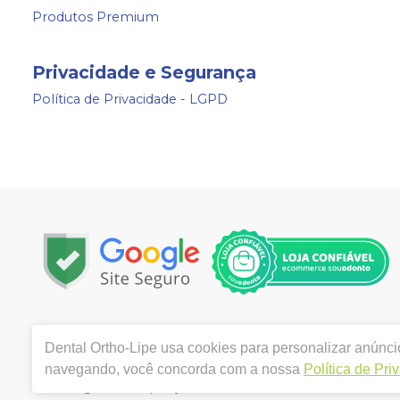
Produtos Premium
Privacidade e Segurança
Política de Privacidade - LGPD
Copyright © 2024 | Todos os direitos reservados | www.
Dental Ortho-Lipe
usa cookies para personalizar anúncio
3280 VILA MARIANA - SAO PAULO / SP - CEP 04102-001 | 
Alves Gabriele. CRO/SP nº 154.489 | Política de Privacida
navegando, você concorda com a nossa
Política de Pri
de divergência de preços no site, o valor válido é o d