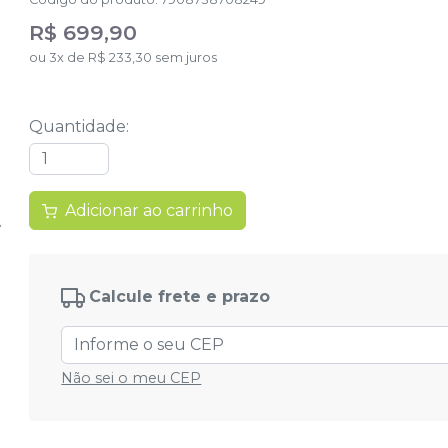
R$ 699,90
ou
3
x
de
R$ 233,30
sem juros
Quantidade
:
Adicionar ao carrinho
Calcule frete e prazo
Não sei o meu CEP