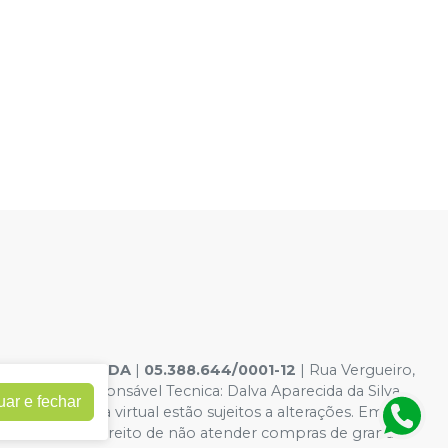
ELE DENTAL LTDA
|
05.388.644/0001-12
| Rua Vergueiro,
10-6 - Responsável Tecnica: Dalva Aparecida da Silva
uar e fechar
dições da loja virtual estão sujeitos a alterações. Em caso
 reservamos o direito de não atender compras de grandes