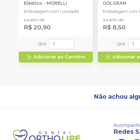
Elástico
-
MORELLI
GOLGRAN
Embalagem com 1 unidade
Embalagem com 1
a partir de
:
a partir de
:
R$ 20,90
R$ 8,50
Qtd
:
Qtd
:
Adicionar ao Carrinho
Adicionar a
Não achou alg
Acompanhe
Redes S