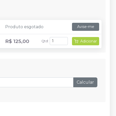
Produto esgotado
Avise-me
R$ 125,00
Adicionar
Qtd
:
Calcular