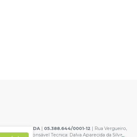
ELE DENTAL LTDA
|
05.388.644/0001-12
| Rua Vergueiro,
10-6 - Responsável Tecnica: Dalva Aparecida da Silva