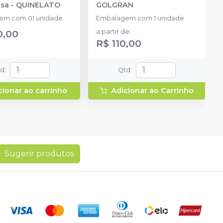
sa
-
QUINELATO
GOLGRAN
em com 01 unidade.
Embalagem com 1 unidade
0,00
a partir de
:
R$ 110,00
td
:
Qtd
:
cionar ao carrinho
Adicionar ao Carrinho
Sugerir produtos