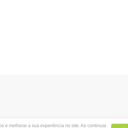
dentalortholipe.com.br |
CARLOS DAVID GUILHERME GABRI
s e melhorar a sua experiência no site. Ao continuar
Autorizações de Funcionamento ANVISA - Medicamentos:1.16.5