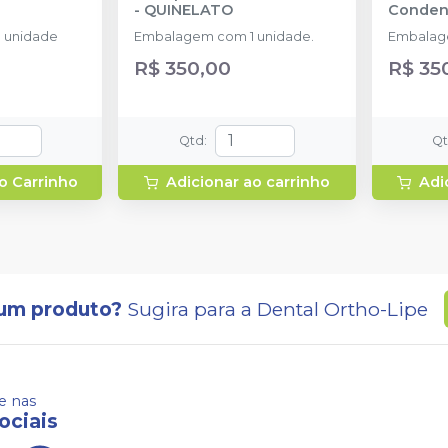
-
QUINELATO
Conden
 unidade
Embalagem com 1 unidade.
Embalag
R$ 350,00
R$ 35
Qtd
:
Q
o Carrinho
Adicionar ao carrinho
Adi
um produto?
Sugira para a
Dental Ortho-Lipe
 nas
ociais