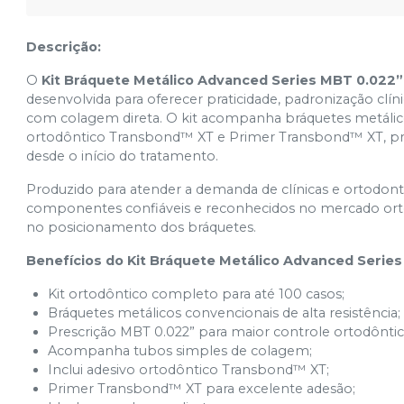
Descrição:
O
Kit Bráquete Metálico Advanced Series MBT 0.022”
desenvolvida para oferecer praticidade, padronização cl
com colagem direta. O kit acompanha bráquetes metálico
ortodôntico Transbond™ XT e Primer Transbond™ XT, prop
desde o início do tratamento.
Produzido para atender a demanda de clínicas e ortodont
componentes confiáveis e reconhecidos no mercado ortod
no posicionamento dos bráquetes.
Benefícios do Kit Bráquete Metálico Advanced Serie
Kit ortodôntico completo para até 100 casos;
Bráquetes metálicos convencionais de alta resistência;
Prescrição MBT 0.022” para maior controle ortodôntic
Acompanha tubos simples de colagem;
Inclui adesivo ortodôntico Transbond™ XT;
Primer Transbond™ XT para excelente adesão;