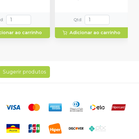
td
:
Qtd
:
cionar ao carrinho
Adicionar ao carrinho
Sugerir produtos