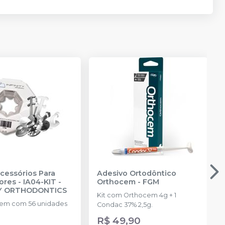
Acessórios Para
Adesivo Ortodôntico
ores - IA04-KIT
-
Orthocem
-
FGM
TY ORTHODONTICS
Kit com Orthocem 4g + 1
em com 56 unidades
Condac 37% 2,5g.
R$ 49,90