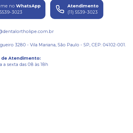
ame no
WhatsApp
Atendimento
) 5539-3023
(11) 5539-3023
@dentalortholipe.com.br
gueiro 3280 - Vila Mariana, São Paulo - SP, CEP: 04102-001.
o de Atendimento
:
 a sexta das 08 às 18h