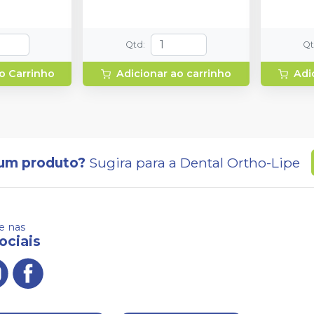
Qtd
:
Q
o Carrinho
Adicionar ao carrinho
Adi
um produto?
Sugira para a
Dental Ortho-Lipe
 nas
ociais