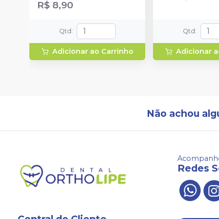
R$ 8,90
Qtd
:
Qtd
:
Adicionar ao Carrinho
Adicionar a
Não achou alg
Acompanhe
Redes S