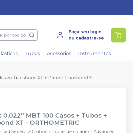
Faça seu login
ar por código
ou cadastre-se
lásticos
Tubos
Acessórios
Instrumentos
Adesivo Transbond XT + Primer Transbond XT
 0,022'' MBT 100 Casos + Tubos +
bond XT
-
ORTHOMETRIC
ced Series; 120 tubos simples de colagem Advanced